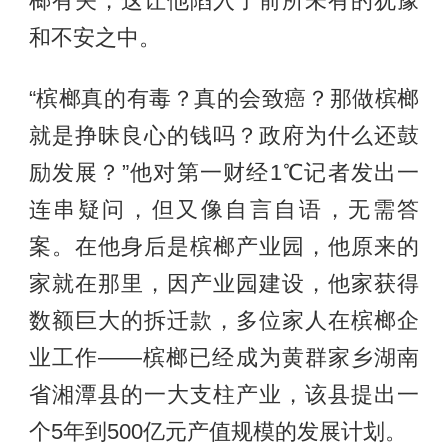
榔有关，这让他陷入了前所未有的犹豫
和不安之中。
“槟榔真的有毒？真的会致癌？那做槟榔
就是挣昧良心的钱吗？政府为什么还鼓
励发展？”他对第一财经1℃记者发出一
连串疑问，但又像自言自语，无需答
案。在他身后是槟榔产业园，他原来的
家就在那里，因产业园建设，他家获得
数额巨大的拆迁款，多位家人在槟榔企
业工作——槟榔已经成为黄群家乡湖南
省湘潭县的一大支柱产业，该县提出一
个5年到500亿元产值规模的发展计划。