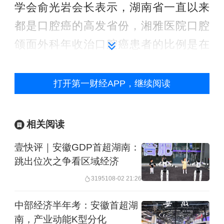
学会俞光岩会长表示，湖南省一直以来
都是口腔癌的高发省份，湘雅医院口腔
颌面外科年收治口腔癌患者的比例是在
全国领先的。初略统计，湘雅医院口腔
颌面外科病房现50位住院患者有45人患
打开第一财经APP，继续阅读
口腔癌，其中44人有长期、大量咀嚼槟
榔病史，这个比例非常惊人，肿瘤防控
相关阅读
的形势非常严峻。
壹快评｜安徽GDP首超湖南：
跳出位次之争看区域经济
上述数字触目惊心，但槟榔致癌的说法
31951
08-02 21:26
则早已有之。2003年8月，隶属于世界卫
生组织（WHO）的国际癌症研究中心发
中部经济半年考：安徽首超湖
南，产业动能K型分化
表报告，认定槟榔为一级致癌物，将其