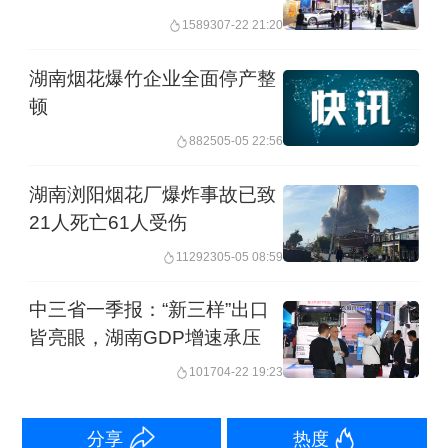
15893
07-22 21:20
与烟草、酒精等致癌物列为同一类。
湖南烟花爆竹企业全面停产整
上述结论在槟榔生产大省湖南并未得到
顿
统一认可。至今，湖南的槟榔企业和行
8825
05-05 22:56
业协会的观点都是WHO的结论主要源于
湖南浏阳烟花厂爆炸事故已致
对印尼等国槟榔制作和食用习惯的调
21人死亡61人受伤
查，而湖南以生产和食用干果槟榔为
112923
05-05 08:59
主，没有被纳入调研样本。
中三省一季报：“新三样”出口
皆亮眼，湖南GDP增速承压
不过，早在1986年，湘雅医院就发现因
1017
04-22 19:23
咀嚼槟榔导致的口腔粘膜下纤维性变病
例，以及随后回访发现口腔癌病例。
分享
热度