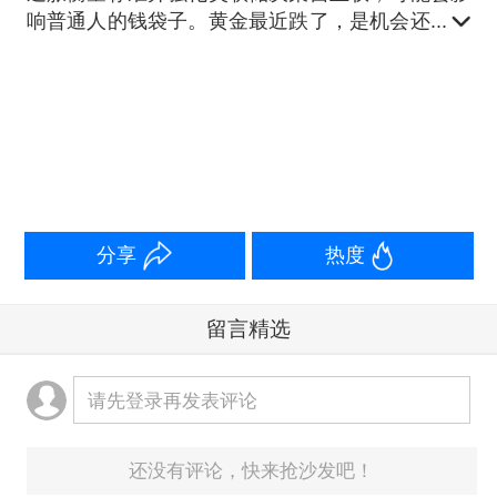
响普通人的钱袋子。黄金最近跌了，是机会还是风
险？股市波动，该耐心持有还是暂时离场？房贷利
率会不会跟着变化？ 不谈复杂的宏观术语，一财
大V将温和地回答这三个和普通人最相关的问题，
帮你理清思路。
分享
热度
留言精选
请先登录再发表评论
还没有评论，快来抢沙发吧！