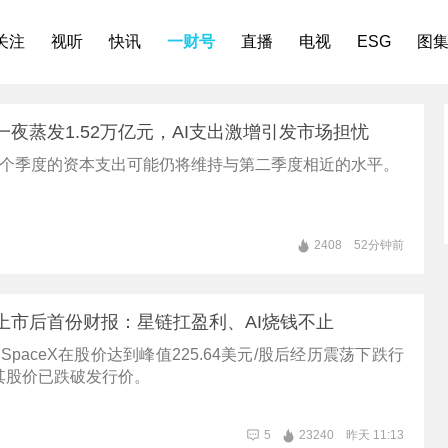
关注
视听
快讯
一财号
直播
电视
ESG
图
值一夜蒸发1.52万亿元，AI支出激增引发市场担忧
来两个季度的资本支出可能仍将维持与第二季度相近的水平。
2408
52分钟前
交出上市后首份财报：星链扛盈利、AI烧钱不止
SpaceX在股价达到峰值225.64美元/股后经历震荡下跌行
其股价已跌破发行价。
5
23240
昨天 11:13