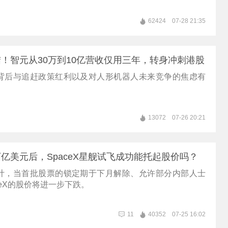
62424
07-28 21:35
！智元从30万到10亿营收仅用三年，转身冲刺港股
背后与追赶政策红利以及对人形机器人未来竞争的焦虑有
13072
07-26 20:21
亿美元后，SpaceX星舰试飞成功能托起股价吗？
计，当首批股票的锁定期于下月解除、允许部分内部人士
ceX的股价将进一步下跌。
11
40352
07-25 16:02