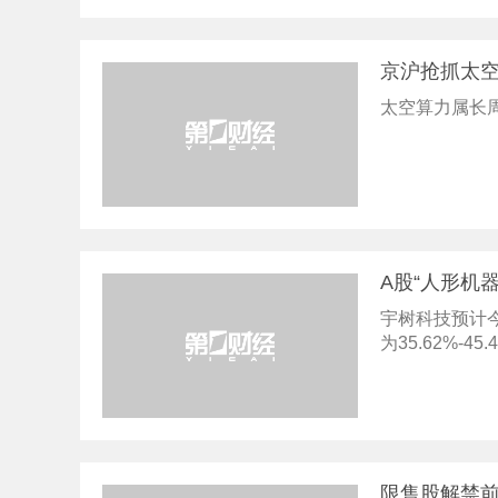
京沪抢抓太
太空算力属长
A股“人形机
宇树科技预计今年
为35.62%-45
限售股解禁前