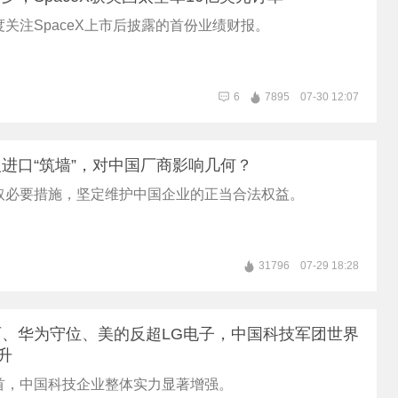
关注SpaceX上市后披露的首份业绩财报。
6
7895
07-30 12:07
进口“筑墙”，对中国厂商影响几何？
取必要措施，坚定维护中国企业的正当合法权益。
31796
07-29 18:28
、华为守位、美的反超LG电子，中国科技军团世界
升
首，中国科技企业整体实力显著增强。