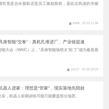
额究竟是合伙股权还是员工激励股权，是此次风波的关键
6469
07-22 11:46
｜具身智能“交卷”：真机扎堆进厂、产业链提速
能大会（WAIC）上，“具身智能场馆太‘热’了”成为最直观
10127
07-20 20:20
｜机器人进家：理想是“管家”，现实落地先陪娃
复杂，机器人前期训练可能只能覆盖部分场景。