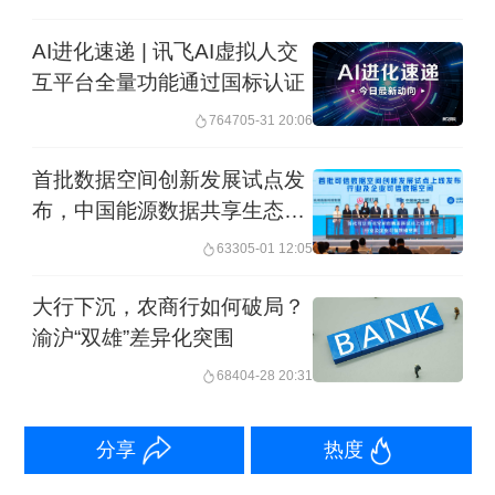
通过技术手段来收集分析，从原先关系
AI进化速递 | 讯飞AI虚拟人交
型贷款的场景可以向交易型贷款转化。
互平台全量功能通过国标认证
7647
05-31 20:06
大技术公司在使用其平台产生的专有客
首批数据空间创新发展试点发
户数据做信用评分时有一些主要的优
布，中国能源数据共享生态加
势，一是能够收集并处理关于客户的非
快形成
633
05-01 12:05
财务性数据，从而提高风险评估以及信
贷供给和定价的效率，特别是能服务一
大行下沉，农商行如何破局？
渝沪“双雄”差异化突围
些因为财务制度不健全，不能提供抵押
684
04-28 20:31
品的小微企业。二是信用评分模型运行
较快，能提高信贷缺失的效率和客户体
分享
热度
验。像一些网上银行的在线贷款是纯信