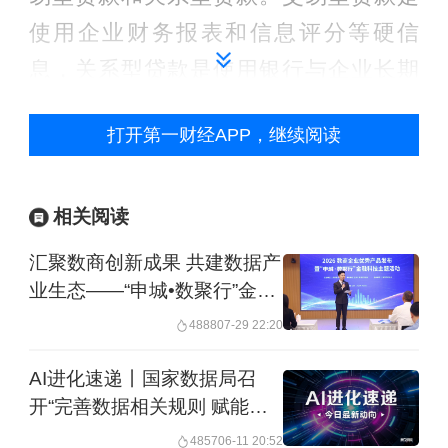
使用企业财务报表和信息评分等硬信
息，关系型贷款是使用银行与企业长期
和多渠道的接触中积累的关于企业不能
打开第一财经APP，继续阅读
从财务报表和公开渠道获得的信息，这
些信息都是软信息的范畴。技术创新只
是将新的信息形态，比如互联网平台收
相关阅读
集的关于客户端的非财务信息，以及新
汇聚数商创新成果 共建数据产
的信息处理方式，比如人工智能的算
业生态——“申城•数聚行”金融
科技主题活动暨2026数商企业
法，引入了金融中介的活动。技术进步
4888
07-29 22:20
优秀产品发布在黄浦举行
使得一些原先属于企业的软信息变成了
AI进化速递丨国家数据局召
硬信息，也就是定性信息定量化，分散
开“完善数据相关规则 赋能人
工智能创新发展”座谈会
信息进行互联网采集和传播集中化，并
4857
06-11 20:52