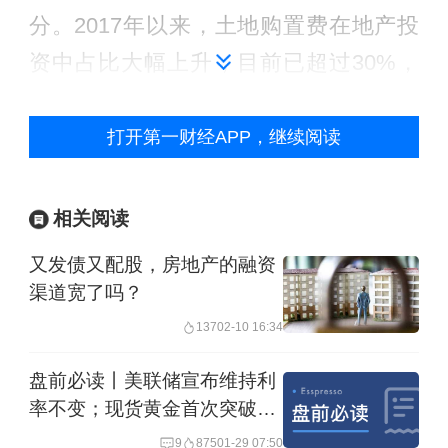
分。2017年以来，土地购置费在地产投
资中占比大幅上升，目前已超过30%，
土地成本推升了房地产开发投资额。从
统计角度看，土地购置费按照实际付款
打开第一财经APP，继续阅读
额分期计入房地产投资，因此滞后于土
地成交情况。近年来土地购置费高增需
相关阅读
要追溯到2017年开启的拿地高峰，
又发债又配股，房地产的融资
2017、2018年土地购置面积增速分别达
渠道宽了吗？
到15.8%和14.2%，明显高于2007~2016
137
02-10 16:34
年-4.5%的均值水平。
盘前必读丨美联储宣布维持利
率不变；现货黄金首次突破
5500美元/盎司大关
9
875
01-29 07:50