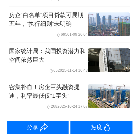
房企“白名单”项目贷款可展期
五年，“执行细则”未明确
695
01-09 20:04
二、融资监管不断趋严，开发商被迫“高
国家统计局：我国投资潜力和
周转”
空间依然巨大
65
2025-11-14 10:43
本轮政策收紧周期始于2016年“930”新
密集补血！房企巨头融资提
政，不同于以往对限贷、限购等“一刀
速，利率最低仅“1字头”
切”手段的高度依赖，长效机制下需求端
268
2025-10-24 17:07
强调“因城施策”，供给端注重规范房企融
资行为，做好房地产金融审慎管理。
分享
热度
2016年10月起，限制发债资金用途、打