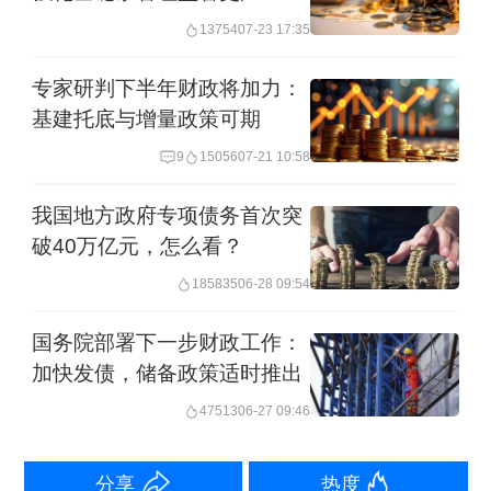
率相比上一年增加7个百分点，这主要为
13754
07-23 17:35
了应对疫情。而今年政府总体杠杆率保
专家研判下半年财政将加力：
持稳定，意味着全国政府负债率不会像
基建托底与增量政策可期
去年那样大幅扩大，赤字规模和地方政
9
15056
07-21 10:58
府专项债券规模也不会像去年大幅增
我国地方政府专项债务首次突
加。
破40万亿元，怎么看？
185835
06-28 09:54
但为了稳经济，保持适当财政支出强
度，今年地方政府债务规模依然会适当
国务院部署下一步财政工作：
加快发债，储备政策适时推出
增加，与经济增长保持同步。
47513
06-27 09:46
财政部原部长楼继伟在去年底第五届财
政与国家治理论坛上表示，地方政府债
分享
热度