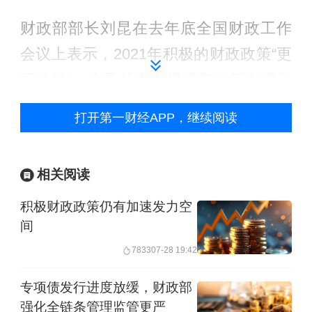
财政部部长刘昆在去年底全国财政工作
会议上表示，2021年积极的财政政策“更
可持续”，主要从支出规模和政策力度着
眼，兼顾稳增长和防风险需要，保持政
打开第一财经APP，继续阅读
府总体杠杆率基本稳定，为今后应对新
的风险挑战留出政策空间。合理确定赤
相关阅读
字率和地方政府专项债券规模，保持适
积极财政政策仍有加速发力空
度支出强度。
间
根据财政部数据，去年全国政府负债率
7833
07-28 19:42
为45.8%，低于国际通行的60%警戒
专项债发行进度放缓，财政部
线，风险总体可控。不过去年政府负债
强化全链条管理监管更严