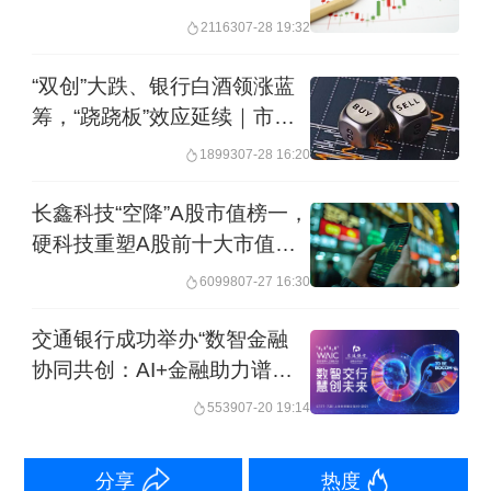
归母净利润212亿元，同比增长5.51%。
技
21163
07-28 19:32
利息净收入660.14亿元，同比增加36.04
“双创”大跌、银行白酒领涨蓝
亿元，增长5.77%；净利息收益率
筹，“跷跷板”效应延续｜市场
2.40%，净利差2.34%，分别较上年四季
观察
18993
07-28 16:20
度单季环比上升2个基点。“主要是本行
长鑫科技“空降”A股市值榜一，
不断优化资产负债结构，持续提升存贷
硬科技重塑A股前十大市值版
比，稳定零售信贷占比，提高金融投资
图
60998
07-27 16:30
收益水平，以及加大对长期限高成本存
款的管控，利息净收入实现稳步增
交通银行成功举办“数智金融
协同共创：AI+金融助力谱写
长。”邮储银行在年报中称。
高质量发展新篇章”论坛
5539
07-20 19:14
另外，邮储银行今年一季度手续费及佣
分享
热度
金净收入为65.10亿元，同比增加22.16