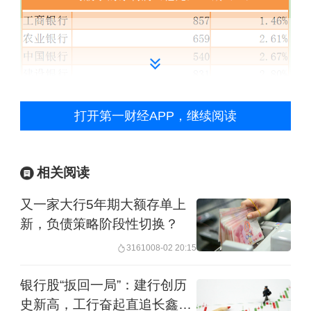
打开第一财经APP，继续阅读
（来源：第一财经根据六大行一季报整
相关阅读
理）
又一家大行5年期大额存单上
具体来看，今年一季度，净利润同比增
新，负债策略阶段性切换？
速在5%以上的，仅邮储银行一家。邮储
31610
08-02 20:15
银行数据显示，今年一季度实现营业收
银行股“扳回一局”：建行创历
入773.30亿元，同比增长7.15%；实现
史新高，工行奋起直追长鑫科