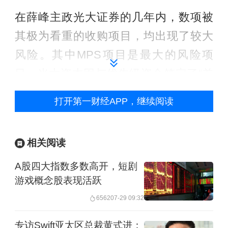
在薛峰主政光大证券的几年内，数项被
其极为看重的收购项目，均出现了较大
风险。其中MPS项目是最大的风险项
目。光大资本因与优先级资金签定了“差
额补足函”，致使光大证券因相关诉讼实
打开第一财经APP，继续阅读
质计提了合计超过45亿元预计负债。
另外，此前财新报道，光大证券还有一
相关阅读
个迷你版MPS海外股权投资项目——海
A股四大指数多数高开，短剧
容通信股权收购项目，隐藏优先资金“差
游戏概念股表现活跃
额补足”风险。第一财经记者了解，该项
6562
07-29 09:32
目目前正面临较大的索赔风险，金额达5
专访Swift亚太区总裁黄式进：