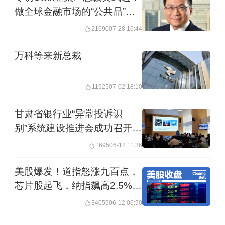
亿元人民币。
做全球金融市场的“公共品”，
与CIPS是合作补充关系
21690
07-28 16:44
另据第一财经记者了解，可能参与了
万科等来新总裁
MPS并购案的一位子公司老总李炳涛，
因违反中央八项规定，近日被光大证券
11925
07-02 18:10
内部给予党内严重警告处分。
甘肃省银行业“异常投诉识
李炳涛亦系2015年光大证券收购香港新
别”系统建设推进会成功召开，
光大信托携手各方探索数据信
鸿基金融集团的主要操刀人，并出任光
1695
06-12 11:36
托应用新场景
大证券两家重要香港公司的行政总裁和
美股爆发！道指怒涨九百点，
总经理。这场收购因估值过高被市场人
芯片股起飞，纳指飙高2.5%，
士不少诟病，而此后被收购公司的不良
美光大涨11.66%，国际油价
34059
06-12 06:50
回落
业绩表现，更是让光大证券承受了数亿