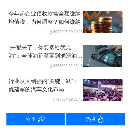
今年起企业预收款需全额缴纳
增值税，为何调整？如何缴纳
60998
05-09 10:25
“来都来了，你要多给我点
照理说，愿景和使命是企业的定海神
油”：全球油荒蔓延到润滑油行
针
。
基于社会需要，为社会提供价值，
业
28665
05-02 13:48
那么，企业就有了存续的最坚定的理
行业从大到强的“关键一跃”：
由。
具体的产品形式本来就应该随着环
魏建军的汽车文化布局
境的要求而调整和变化的，即使有些变
7275
04-29 21:46
化是断崖式的，就好像手机在迭代中已
经有很大的变化，就好像曾经有一种产
分享
热度
品叫传呼机。愿景和使命是企业的内