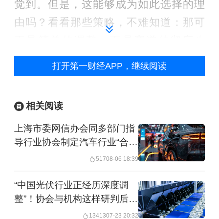
觉到。但是，这能够成为如此选择的理
由吗？看看那些策略，不难知道：那可
不是简单的调整，而是赛道的彻底改
变，就好像一个玩麻将的突然要挤到德
打开第一财经APP，继续阅读
州扑克的牌桌上。或者我们可以这样
想，那些公司首页上对客户或最终消费
相关阅读
者的信誓旦旦，只是来自投资人的要
上海市委网信办会同多部门指
求，抑或是用华丽的文字来取悦消费
导行业协会制定汽车行业“合规
者，总之，不是真的。即便如此，怎么
公约”
517
08-06 18:39
就会乱了方寸？
“中国光伏行业正经历深度调
整”！协会与机构这样研判后续
行业发展
13413
07-23 20:32