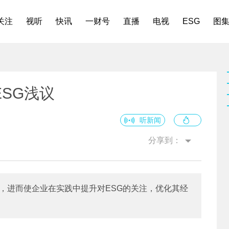
关注
视听
快讯
一财号
直播
电视
ESG
图
SG浅议
听新闻
分享到：
资，进而使企业在实践中提升对ESG的关注，优化其经