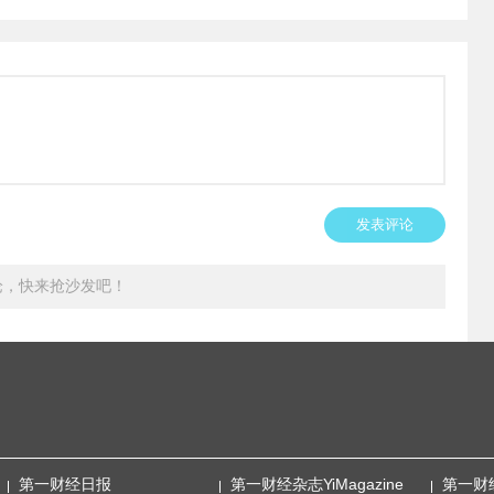
发表评论
论，快来抢沙发吧！
第一财经日报
第一财经杂志YiMagazine
第一财