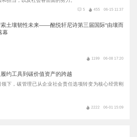
验和担当，以及社会各层面的努力。
5
455
06-15 11:37
索土壤韧性未来——酩悦轩尼诗第三届国际“由壤而
落幕
1199
06-08 17:20
从履约工具到碳价值资产的跨越
略引领下，碳管理已从企业社会责任选项转变为核心经营刚
2222
06-01 15:09