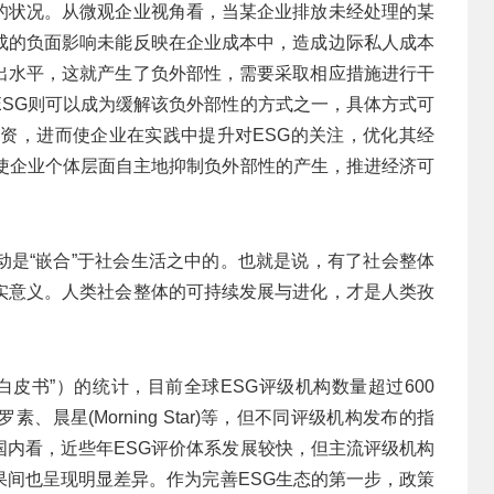
的状况。从微观企业视角看，当某企业排放未经处理的某
成的负面影响未能反映在企业成本中，造成边际私人成本
出水平，这就产生了负外部性，需要采取相应措施进行干
ESG则可以成为缓解该负外部性的方式之一，具体方式可
投资，进而使企业在实践中提升对ESG的关注，优化其经
促使企业个体层面自主地抑制负外部性的产生，推进经济可
动是“嵌合”于社会生活之中的。也就是说，有了社会整体
实意义。人类社会整体的可持续发展与进化，才是人类孜
“白皮书”）的统计，目前全球ESG评级机构数量超过600
、晨星(Morning Star)等，但不同评级机构发布的指
国内看，近些年ESG评价体系发展较快，但主流评级机构
果间也呈现明显差异。作为完善ESG生态的第一步，政策