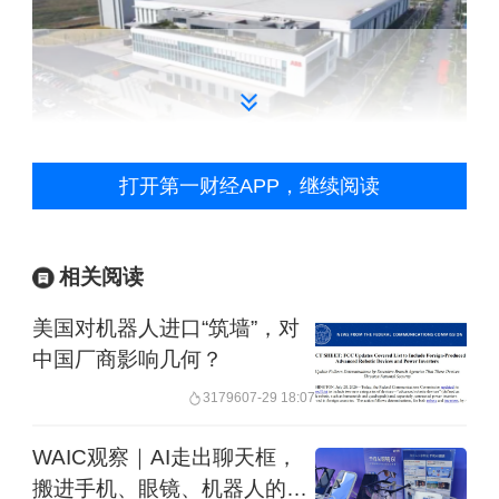
打开第一财经APP，继续阅读
上海超级工厂 ABB公司供图
看好中国机器人市场
相关阅读
美国对机器人进口“筑墙”，对
根据工信部等部门发布的《“十四五”机器
中国厂商影响几何？
人产业发展规划》，中国的目标是机器
31796
07-29 18:07
人产业营业收入年均增长超过20%，制
WAIC观察｜AI走出聊天框，
造业机器人密度实现翻番。
搬进手机、眼镜、机器人的身