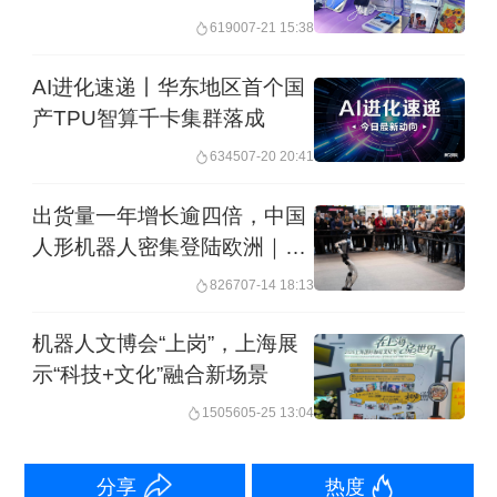
体里
目前，我国机器人产业规模快速增长，
6190
07-21 15:38
其中，工业机器人应用覆盖国民经济60
AI进化速递丨华东地区首个国
个行业大类、168个行业中类。
产TPU智算千卡集群落成
6345
07-20 20:41
国际机器人联合会(IFR)数据显示，近年
出货量一年增长逾四倍，中国
来，中国机器人密度从2015年49个单位
人形机器人密集登陆欧洲｜问
上升到2020年246个单位，排名从第25
海
8267
07-14 18:13
位上升至第9位，是全球机器人密度发展
机器人文博会“上岗”，上海展
最具活力的国家。“机器人密度是跟踪全
示“科技+文化”融合新场景
球制造业自动化采用程度的晴雨表。从
15056
05-25 13:04
数据上来看，中国乃至亚洲制造业发展
蓄势待发。”国际机器人联合会主席
分享
热度