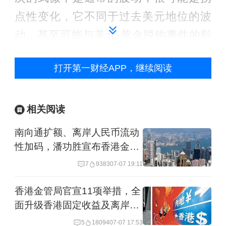
点性变化，它不同于过去美元地位的波
动，甚至可能与美元-黄金脱钩事件的影
响等价齐观。
打开第一财经APP，继续阅读
2、质变过程漫长，需要以长期视角把
握“去美元化”
相关阅读
南向通扩额、离岸人民币流动
但必须明确的是，货币的地位不仅仅取
性加码，潘功胜宣布香港金融
决于其参与经济交易的程度，更重要的
系列利好
7
9383
07-07 19:11
是主体国家对货币支撑力。这种支撑力
不仅来源于经济交易和经济实力，还来
香港金管局官宣11项举措，全
面升级香港固定收益及离岸人
源于对安全资产以及对于未来风险的掌
民币市场建设
5
18094
07-07 17:53