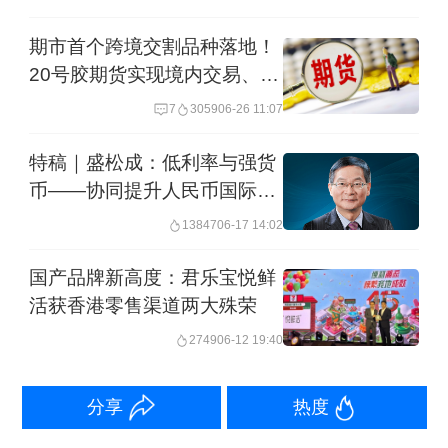
控能力。其中，一个重要的支撑因素是
军事实力和在全球的控制力。目前来
期市首个跨境交割品种落地！
20号胶期货实现境内交易、境
看，美国对全球军事的控制能力还没有
外交货
发生质的变化。此外，美国的创新能力
7
3059
06-26 11:07
还在持续提升，其今年的经济状况也并
特稿｜盛松成：低利率与强货
未如部分人预期的差。因此，即使经济
币——协同提升人民币国际投
融资功能的“哑铃型”策略
格局出现了拐点性变化，我们也要认识
13847
06-17 14:02
到发生质变的过程是漫长的，需要在更
国产品牌新高度：君乐宝悦鲜
长的时期内来把握美元在世界的地位。
活获香港零售渠道两大殊荣
2749
06-12 19:40
二、不能将人民币国际化简单地等同
于“去美元化”
分享
热度