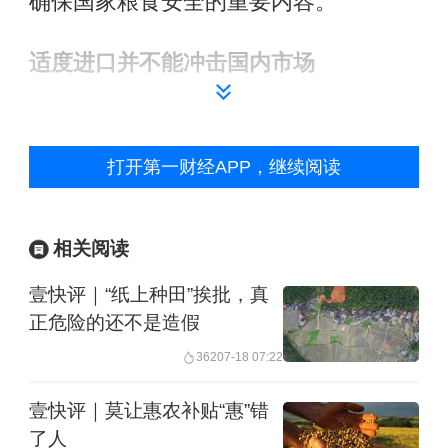
确保国家粮食安全的重要内容。
适度进口
并
不能
冲击
国内市场
第一财经
：海关数据显示，今年1-4月，
玉米、大米、高粱进口量均同比下降严
打开第一财经APP，继续阅读
重，而大豆、大麦同比进口量有所增
加。其中，前4个月，小麦进口数量累计
相关阅读
约598万吨，较去年同期增长80.6%。已
壹快评｜“纸上种田”挨批，真
经达到去年全年小麦进口量（996万吨）
正危险的还不是造假
的60%。今年小麦价格一路下行，与小
362
07-18 07:22
麦进口量一路攀升形成鲜明对比。为何
壹快评｜莫让惠农补贴“惠”错
一边国内价格跌，一边还大量进口？
了人