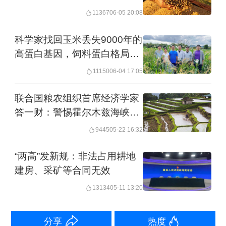
11367
06-05 20:08
韩静波：
从宏观角度来看，预计2023年
我国粮食供需两端都会增加。供给端将
科学家找回玉米丢失9000年的
整体保持稳中有增，需求端将继续保持
高蛋白基因，饲料蛋白格局有
望重塑
稳中略升。保持适度的粮食进口，可以
11150
06-04 17:05
对国内粮食供应形成有效补充。
联合国粮农组织首席经济学家
答一财：警惕霍尔木兹海峡受
今年以来，粮食进口形势呈现不同特
阻催生粮食价格危机
9445
05-22 16:32
点，有升有降。主要原因是，不同粮食
“两高”发新规：非法占用耕地
品种的市场表现不同。
建房、采矿等合同无效
分品种看：一是国内外小麦价差拉大，
13134
05-11 13:20
截至5月23日，CBOT小麦主力合约收盘
分享
热度