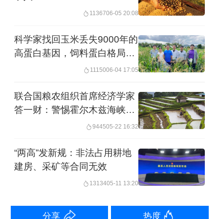
化”稳定粮食生产）。
11367
06-05 20:08
科学家找回玉米丢失9000年的
在地方调研过程中，孔祥斌团队发现，
高蛋白基因，饲料蛋白格局有
国家和地方政府是“进出平衡”制度的主要
望重塑
11150
06-04 17:05
推动者和实施者，国家目标是保障粮食
安全，但农民考虑的是资源的利用效
联合国粮农组织首席经济学家
答一财：警惕霍尔木兹海峡受
益，目前还缺少主动性和参与度，导致
阻催生粮食价格危机
9445
05-22 16:32
政策缺乏可持续性。这背后的原因是国
家和农民之间关于耕地利用目标的差
“两高”发新规：非法占用耕地
建房、采矿等合同无效
异。
13134
05-11 13:20
具体来说，国家出于粮食安全的考虑，
利用耕地的目标是希望产出更多粮食保
分享
热度