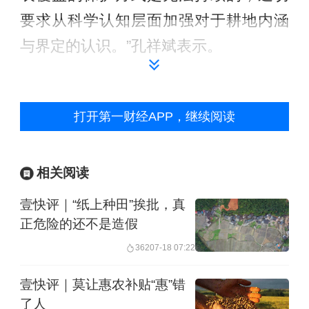
要求从科学认知层面加强对于耕地内涵
与界定的认识。”孔祥斌表示。
耕地利用目标存在差异
打开第一财经APP，继续阅读
耕地保护政策制定的初衷是保护耕地的
生产能力，生产能力是保障粮食安全的
相关阅读
根本。
壹快评｜“纸上种田”挨批，真
2017年我国启动“三调”，2020年全面完
正危险的还不是造假
成。正是在2020年，国务院办公厅连续
362
07-18 07:22
下发“24号文件”（坚决制止耕地“非农
壹快评｜莫让惠农补贴“惠”错
化”行为）、“44号文件”（防止耕地“非粮
了人