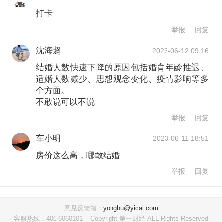
打卡
部分成长和工作在城镇，受教育年限更
举报
回复
长，面临的就业竞争压力更大，婚育推
沈海超
2023-06-12 09:16
迟现象十分突出。
结婚人数快速下降的原因包括婚育年龄推迟、
适婚人数减少、思想观念变化、疫情影响等多
“我的硕士同学大部分都是1989、1990年
个方面。
或1991年出生，现在三十多岁了，但还
不敢说可以不说
举报
回复
有好多没结婚。”毕业于大连交通大学的
李小姐说。
车小明
2023-06-11 18:51
房价这么高，哪敢结婚
董玉整说，从主观因素来说，思想观念
举报
回复
的变化是一个重要方面，当前年轻人的
婚育观念发生了很大变化，单身、不
意见反馈箱：
yonghu@yicai.com
客服热线：400-6060101
Copyright 第一财经 ALL Rights Reserved