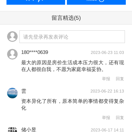
在初婚年龄方面，人口专家、广东省政
留言精选
(5)
府参事室特约研究员董玉整对第一财经
分析，现在初婚年龄不断推迟，大多数
请先登录再发表评论
人在27岁以上才结婚成家。
180****0639
2023-06-23 11:03
根据《中国人口普查年鉴-2020》，2020
最大的原因是房价生活成本压力很大，还有现
年我国的平均初婚年龄28.67岁，比2010
在人都很自我，不愿为家庭幸福妥协。
举报
回复
年的平均初婚年龄（24.89岁）增加了
3.78岁。
雲
2023-06-22 16:13
资本异化了所有，原本简单的事情都变得复杂
化
2022年1月20日，国家卫生健康委人口
举报
回复
家庭司副司长杨金瑞在回答记者提问时
储小昱
称，90后00后作为新的婚育主体，绝大
2023-06-17 14:11