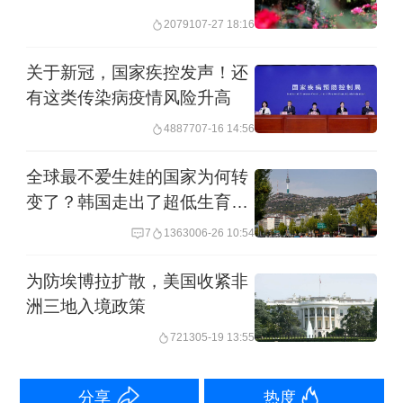
20791
07-27 18:16
关于新冠，国家疾控发声！还
结婚人数快速下降的原因包括婚育年龄
有这类传染病疫情风险升高
推迟、适婚人数减少、思想观念变化、
48877
07-16 14:56
疫情影响等多个方面。
全球最不爱生娃的国家为何转
变了？韩国走出了超低生育率
其中，从近四十年出生人口数据看，我
困境？
7
13630
06-26 10:54
国出生人口在经历1987年这一近40年来
的最高峰之后，连续多年下行。也就是
为防埃博拉扩散，美国收紧非
说，随着95后乃至00后进入到婚育阶
洲三地入境政策
段，处于适婚年龄的年轻人数量也在下
7213
05-19 13:55
降。
分享
热度