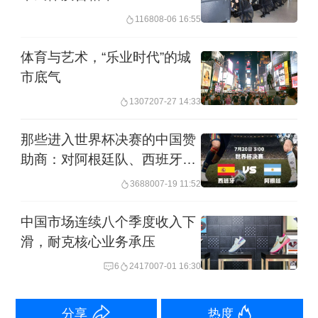
1168
08-06 16:55
时光回到五年前，威尔士健身董事长王
体育与艺术，“乐业时代”的城
文伟春风得意。彼时，处在风头上的贵
市底气
人鸟决定以“天价”收购威尔士。
13072
07-27 14:33
那年年初，王文伟参加一个体育产业的
那些进入世界杯决赛的中国赞
论坛，他对外表示，“我们和贵人鸟合
助商：对阿根廷队、西班牙队
的赞助倍增
并，是借他一个资本的平台。因为独立
36880
07-19 11:52
上市时间不可控，另外我们要尽快垄断
中国市场连续八个季度收入下
行业，更快扩张，要跟后面的拉开距
滑，耐克核心业务承压
离。” 当时的王文伟信心十足，“今年开
6
24170
07-01 16:30
店的速度和营业规模都要有40%的增
长，明年要有50%的增速，流水突破20
分享
热度