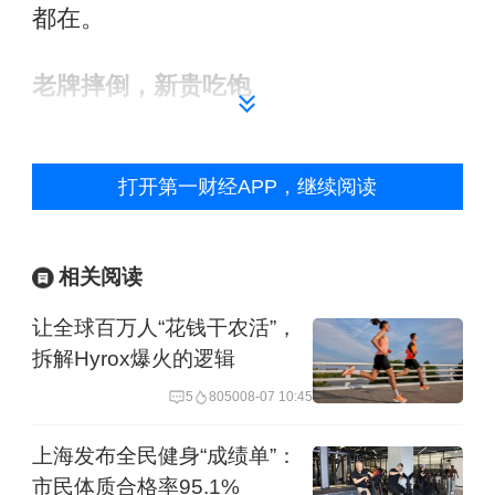
都在。
老牌摔倒，新贵吃饱
王佳怡家附近的威尔士关门并非个案。
打开第一财经APP，继续阅读
这家成立于1996年的健身连锁店算是中
国老牌连锁健身房最有代表性的头部机
构之一。今年上半年，位于上海的一些
相关阅读
威尔士店陆续传来停运的消息，而如今
让全球百万人“花钱干农活”，
这已蔓延到全国。过去两个月里，已经
拆解Hyrox爆火的逻辑
有人在社交媒体上爆料，位于北京、成
5
8050
08-07 10:45
都的威尔士关门歇业，致使一些消费者
上海发布全民健身“成绩单”：
办的数千元会员卡无法使用。
市民体质合格率95.1%