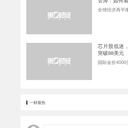
管涛：如何
全球经济再平
芯片股低迷
突破88美元
国际金价400
一财最热