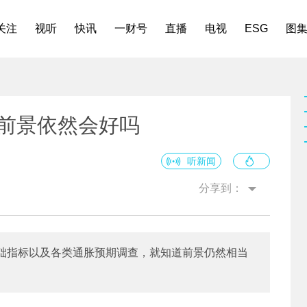
关注
视听
快讯
一财号
直播
电视
ESG
图
的前景依然会好吗
听新闻
分享到：
础指标以及各类通胀预期调查，就知道前景仍然相当