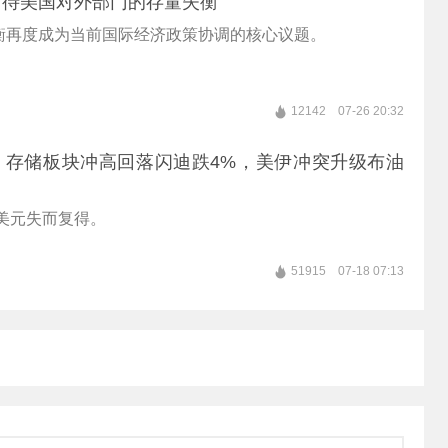
看待美国对外部门的存量失衡
衡再度成为当前国际经济政策协调的核心议题。
12142
07-26 20:32
，存储板块冲高回落闪迪跌4%，美伊冲突升级布油
0美元失而复得。
51915
07-18 07:13