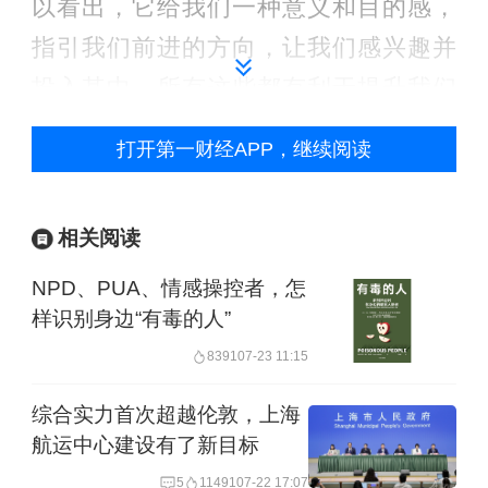
以看出，它给我们一种意义和目的感，
指引我们前进的方向，让我们感兴趣并
投入其中，所有这些都有利于提升我们
在新一年的整体幸福感。
打开第一财经APP，继续阅读
02
相关阅读
目标设定会带来一种非常健康和积极的
NPD、PUA、情感操控者，怎
情绪：希望（hope）。希望的定义是，
样识别身边“有毒的人”
个体追求目标时拥有的精神动力（指向
8391
07-23 11:15
目标的活力）和追求成功的路径规划
综合实力首次超越伦敦，上海
（指向目标的计划性）的总和。希望是
航运中心建设有了新目标
人们心理资本的重要构成部分。正如著
5
11491
07-22 17:07