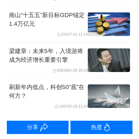
名积极心理学家Snyder曾经说过：希望
南山“十五五”新目标GDP锚定
是“心灵之彩虹”。大量心理学研究表明，
1.4万亿元
希望会给我们的心理、生理以及工作带
331
07-01 11:14
来积极的影响。
梁建章：未来5年，入境游将
在心理上，临床心理学研究发现，希望
成为经济增长重要引擎
和心理健康密切相关，希望与抑郁和狂
30618
04-29 18:10
躁是负相关的。在生理上，希望甚至和
刷新年内低点，科创50“底”在
高血压以及呼吸道疾病是负相关的。在
何方？
一个有趣的实验中，Snyder发现当被试
1497
03-19 21:20
者具有较高的希望情绪时，他们把手放
在冰冷的水中，更能忍受冰冷带来的疼
分享
热度
痛感。在工作中，Unger的研究团队通过