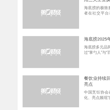
海底捞的极致
者在社交平台
要。
海底捞2025
海底捞多元品牌
过“掌勺人”与
餐饮业持续回
亮点
中国烹饪协会
化、亮点频现”