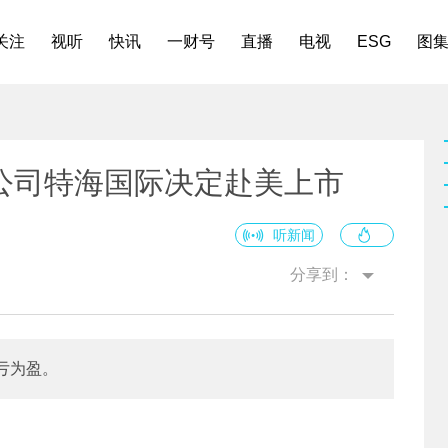
关注
视听
快讯
一财号
直播
电视
ESG
图
公司特海国际决定赴美上市
听新闻
分享到：
亏为盈。