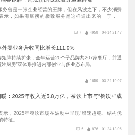
服务曾是一张企业经营的王牌，但在风波之下，不少消费
表示，如果海底捞的极致服务是这样逼出来的，宁愿不
7
4959
04-14 21:47
年外卖业务营收同比增长111.9%
矩阵持续扩张，全年运营20个子品牌共207家餐厅，并通
“百姓厨房”双体系推进内部创业与多业态布局。
1659
03-24 19:07
暖：2025年收入近5.8万亿，茶饮上市与“餐饮+”成
表示，2025年餐饮市场在波动中呈现“增速趋稳、结构优
的特征。
5
876
01-24 13:06