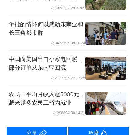
渠道
13723
07-29 21:05
“弱者的强力意志”这个命名，明眼人一看
就知道是由两个部分拼贴而成的，因而
侨批的情怀何以感动东南亚和
长三角都市群
带有某种反讽意味。“强力意志”当然来自
尼采，不过一般人以为尼采的强力意志
36725
06-09 10:34
就是在歌颂强者的权力，连纳粹都急着
中国向美国出口小家电回暖，
要认祖宗，而称自己的横行于世是“意志
部分订单从东南亚回流
的胜利”。但其实尼采对普鲁士帝国当时
27177
05-22 17:25
的“强者”群体，也就是掌控军政大权和财
农民工平均月收入超5000元，
富钥匙的容克贵族完全不屑一顾，他心
越来越多农民工省内就业
目中真正的强者是精神力出类拔萃之
2988
04-30 14:31
人，与既有的社会地位强弱高低完全无
分享
热度
关。