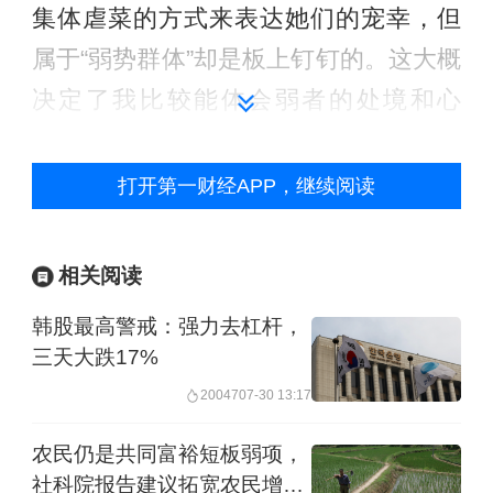
集体虐菜的方式来表达她们的宠幸，但
属于“弱势群体”却是板上钉钉的。这大概
决定了我比较能体会弱者的处境和心
绪，也是我自懂得左右之分后就始终自
称左派的原因，因为在我看来“左”就是站
打开第一财经APP，继续阅读
在大多数弱者一边，去与各种强权和既
得利益抗争。当然人最擅长的是自欺和
相关阅读
狡辩，强权和既得利益者永远有办法自
韩股最高警戒：强力去杠杆，
称自己才是代表大多数人的利益——这
三天大跌17%
正是思想和意识形态斗争的场域。近年
20047
07-30 13:17
来我一直在思考的其中一个政治哲学命
农民仍是共同富裕短板弱项，
题，就被暂时命名为“弱者的强力意志”。
社科院报告建议拓宽农民增收