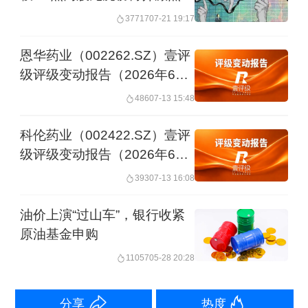
文章作者
37717
07-21 19:17
一财资讯
恩华药业（002262.SZ）壹评
级评级变动报告（2026年6
月）
486
07-13 15:48
第一财经广告合作，
请点击这里
此内容为第一财经原创，著作权归第一财经所有。未经第一财
经书面授权，不得以任何方式加以使用，包括转载、摘编、复
科伦药业（002422.SZ）壹评
制或建立镜像。第一财经保留追究侵权者法律责任的权利。
级评级变动报告（2026年6
如需获得授权请联系第一财经版权部：
月）
393
07-13 16:08
banquan@yicai.com
油价上演“过山车”，银行收紧
原油基金申购
11057
05-28 20:28
分享
热度