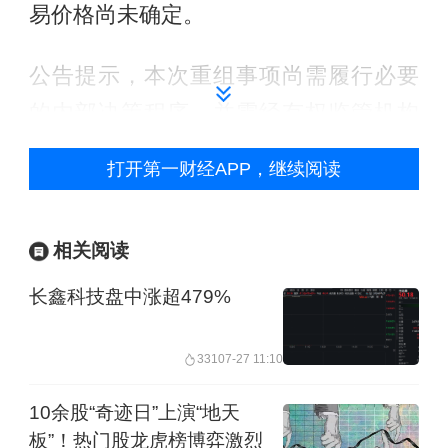
易价格尚未确定。
公告提示，本次重组事项尚需履行必要
的内部决策程序，并需经有权监管机构
批准后方可正式实施，能否最终成功实
打开第一财经APP，继续阅读
施存在不确定性，请广大投资者关注后
续公告并注意投资风险。
相关阅读
业绩方面，2024年上半年，公司实现营
长鑫科技盘中涨超479%
业收入9489.26万元，同比下降
31.74%；公司实现归属于上市公司股东
331
07-27 11:10
的净利润亏损1694.62万元。
10余股“奇迹日”上演“地天
板”！热门股龙虎榜博弈激烈
举报