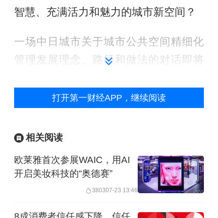
智慧、充满活力和魅力的城市新空间？
一场中日城市关于城市公共空间精细化
管理发展理念、路径和做法的对话即将
展开。届时，政府相关部门、专家学
者、企业代表等各方嘉宾将汇聚一堂，
打开第一财经APP，继续阅读
以主旨演讲、现场研讨的形式，分享经
验做法和典型案例，共同研讨超大城市
相关阅读
治理新路径，为城市发展注入新的智慧
欧莱雅首次参展WAIC，用AI
和活力。
开启美妆科技的“奥德赛”
3803
07-23 13:46
本次研讨会不仅是一次中日两国在城市
管理和建设领域的经验交流盛会，更是
8成消费者信任感下降，信任