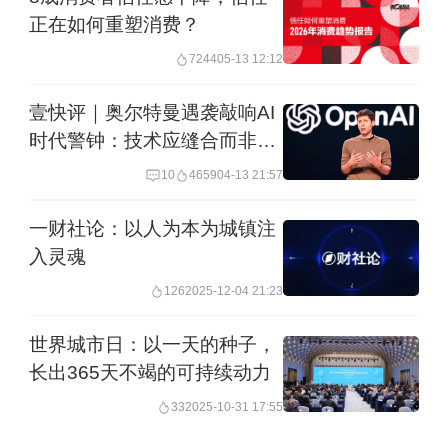
正在如何重塑消费？
一个推动全球城市治理创新、打造富有
7244
05-13 12:12
活力与魅力的全球城市的重要平台。研
讨会将以全球视野，深入研讨，碰撞出
壹快评｜奥尔特曼遇袭敲响AI
时代警钟：技术应缝合而非割
更多思想的火花，共同为推进全龄友好
裂社会
城市建设贡献智慧和力量。
10
4659
04-13 21:57
一财社论：以人为本为城镇注
举报
入灵魂
126
2025-12-04 21:23
世界城市日：以一天的种子，
长出365天不竭的可持续动力
33
2025-10-31 17:55