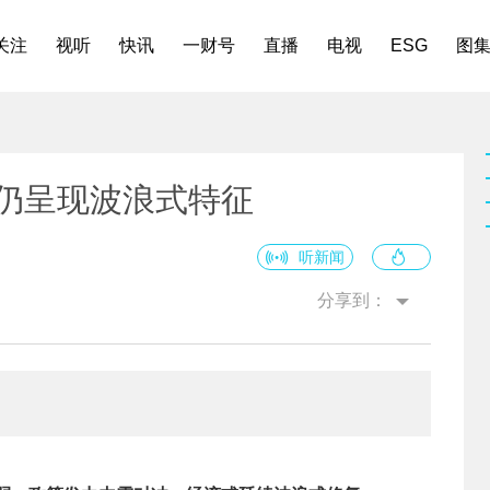
关注
视听
快讯
一财号
直播
电视
ESG
图
或仍呈现波浪式特征
听新闻
分享到：