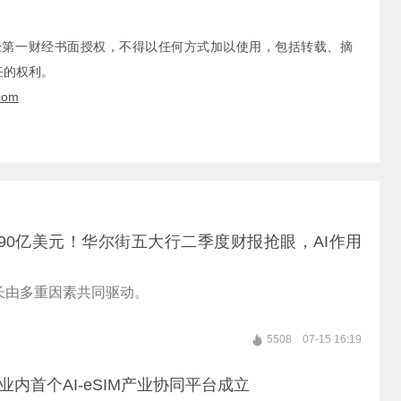
经第一财经书面授权，不得以任何方式加以使用，包括转载、摘
任的权利。
com
90亿美元！华尔街五大行二季度财报抢眼，AI作用
长由多重因素共同驱动。
5508
07-15 16:19
| 业内首个AI-eSIM产业协同平台成立