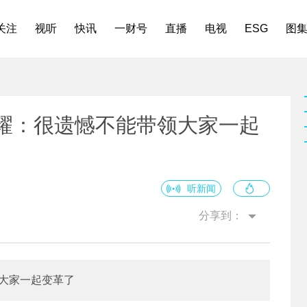
关注
视听
快讯
一财号
直播
电视
ESG
图
荣耀：很遗憾不能带领大家一起
听新闻
分享到：
领大家一起变革了