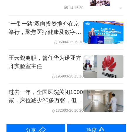
截图来自于启明创投公众号
05-14 15:30
梁颕宇在启明创投期间，赶上中国创新
“一带一路”双向投资推介在京
举行，聚焦医疗健康及数字科
药械行业发展的黄金时期。
技
360
04-15 19:18
2015年，中国药品和医疗器械审评审批
王云鹤离职，曾任华为诺亚方
制度改革，加强了对创新药物的支持，
舟实验室主任
缩短了研发周期，激发了医药产业的创
1959
03-28 15:16
新热情。随后，2018年香港联合交易所
过去一年，全国医院关闭1000
《主板上市规则》第18A章“生物科技公
家，床位减少20多万张，但为
司”的引入，以及2019年上海证券交易所
什么诊疗人次增加了4.7亿？
1320
03-26 10:20
科创板的推出，降低了生物科技企业的
上市要求，丰富了投资退出渠道，壮大
分享
热度