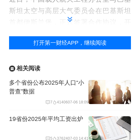
斯坦太空与高层大气委员会在巴基斯坦
首都伊斯兰堡，正式签署合作协议，开
启了中巴两国在载人航天领域深化合作
打开第一财经APP，继续阅读
的新篇章，迈出了中国选拔训练外籍航
天员参与中国空间站飞行任务的第一
步。按计划，双方将利用一年左右的时
相关阅读
间完成选拔工作，巴基斯坦航天员将在
多个省份公布2025年人口“小
中国接受全方位的系统训练。根据中国
普查”数据
空间站的飞行任务规划安排，将在未来
7
41406
07-06 18:09
几年内择机安排巴基斯坦航天员与中国
19省份2025年平均工资出炉
航天员一道进入中国空间站执行短期飞
行任务。
5
37624
07-03 14:41