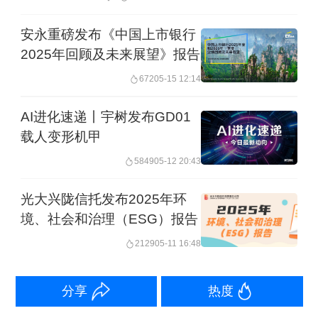
安永重磅发布《中国上市银行
与此同时，
瞄准2030年前实现中国人首
2025年回顾及未来展望》报告
次登陆月球的目标，载人月球探测工程
672
05-15 12:14
登月阶段任务各项研制建设工作按计划
AI进化速递丨宇树发布GD01
稳步推进。
目前，长征十号运载火箭、
载人变形机甲
梦舟载人飞船、揽月月面着陆器、望宇
5849
05-12 20:43
登月服、探索载人月球车等主要飞行产
品处于初样研制阶段，取得了阶段性进
光大兴陇信托发布2025年环
境、社会和治理（ESG）报告
展，文昌发射场登月任务相关测试发射
2129
05-11 16:48
设施设备正在有序开展研制建设，测控
通信、着陆场等地面系统已完成总体方
分享
热度
案，将陆续开展各项目建设。后续，