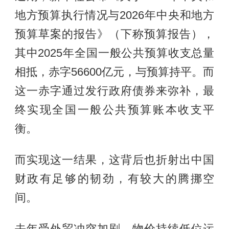
地方预算执行情况与2026年中央和地方
预算草案的报告》（下称预算报告），
其中2025年全国一般公共预算收支总量
相抵，赤字56600亿元，与预算持平。而
这一赤字通过发行政府债券来弥补，最
终实现全国一般公共预算账本收支平
衡。
而实现这一结果，这背后也折射出中国
财政有足够的韧劲，有较大的腾挪空
间。