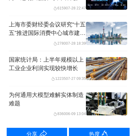
的“生态力量”
6159
07-28 22:47
造充满活力、守正创新的生态环境。
上海市委财经委会议研究“十五
郑栅洁表示，新质生产力正在全面改造
五”推进国际消费中心城市建
我们的生产方式和改变我们的生活方
设、推动未来产业发展等
2780
07-28 18:39
式，深刻改变中国经济社会发展，表现
国家统计局：上半年规模以上
在三个“加快”：技术突破在加快，产业升
工业企业利润实现较快增长
级在加快，动能提升在加快。
12235
07-27 09:35
去年，中国高技术制造业、装备制造业
为何通用大模型难解实体制造
难题
占规上工业增加值的比重分别达到
8360
06-09 13:04
16.3%和34.6%。手机、计算机等机电产
品出口总值占比接近60%。新能源汽
分享
热度