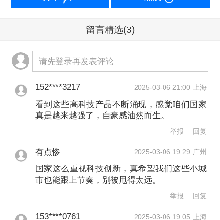
车“十年磨一剑”，已形成链条完整的产业
体系。产业链在加速向中高端发展。
留言精选
(3)
近期，现象级的高科技产品不断涌现，
请先登录再发表评论
反映出科技成果加速从“书架”向“货架”转
化，越来越多的企业加大科技创新投
152****3217
2025-03-06 21:00
上海
看到这些高科技产品不断涌现，感觉咱们国家
入，创新的内生动力越来越强。
真是越来越强了，自豪感油然而生。
举报
回复
今年全国两会期间，新质生产力也是代
有点惨
2025-03-06 19:29
广州
表委员们热议的话题。全国人大代表、
国家这么重视科技创新，真希望我们这些小城
天津职业技术师范大学副校长王劲松认
市也能跟上节奏，别被甩得太远。
为，发展新质生产力，离不开高质量的
举报
回复
人才队伍，他建议专门设计“人工智能
153****0761
2025-03-06 19:05
上海