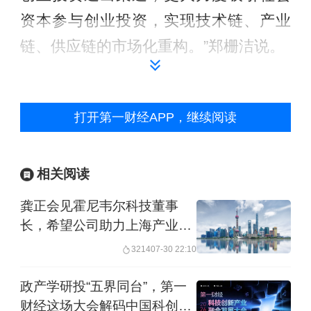
资本参与创业投资，实现技术链、产业
链、供应链的市场化重构。”郑栅洁说。
在抓人才方面，持续培养高素质人才队
伍。加强拔尖创新人才、紧缺科技人才
打开第一财经APP，继续阅读
培养，在实践中造就一大批战略科学
家、优秀企业家、卓越工程师、大国工
相关阅读
匠、高技能人才。
龚正会见霍尼韦尔科技董事
长，希望公司助力上海产业转
在抓生态方面，持续打造开放包容的创
型升级
3214
07-30 22:10
新生态。出台支持新质生产力发展的政
策措施，积极构建支持全面创新的基础
政产学研投“五界同台”，第一
财经这场大会解码中国科创
制度，不断完善包容审慎监管，努力营