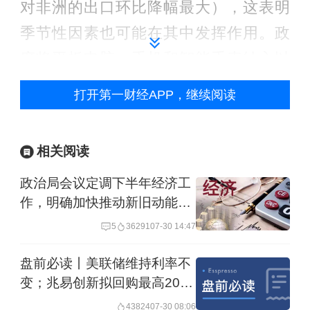
对非洲的出口环比降幅最大），这表明
季节性因素也可能在其中发挥作用。政
府将平板电脑、手机和智能手表纳入以
旧换新补贴范围后，1~2 月通信设备零
打开第一财经APP，继续阅读
售销售额大幅增长。
1~2月汽车零售销售额的环比下降可能还
相关阅读
受到其他因素的影响。例如，2024年补
政治局会议定调下半年经济工
贴额度用完后，2025年全年补贴额度分
作，明确加快推动新旧动能转
换
配到地方政府之前，以旧换新计划可能
5
36291
07-30 14:47
在1~2月没有完全实施。这也可能与农历
盘前必读丨美联储维持利率不
新年前后季节性调整有关。
变；兆易创新拟回购最高20亿
元股份
43824
07-30 08:06