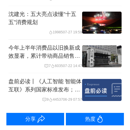
最新公布的工业生产、零售销售和固定
沈建光：五大亮点读懂“十五
资产投资数据超出市场预期。1~2月工业
五”消费规划
生产和服务业产出同比分别增长5.9%和
19985
07-27 19:59
5.6%，这意味着第一季度实际GDP同比
今年上半年消费品以旧换新成
增速略高于5%。综合一系列官方数据，
效显著，累计带动商品销售额
我们的专有宏观意外指数（MAP）显
1.1万亿元
7
6035
07-22 14:47
示，过去一个月中国宏观数据略高于市
场预期。我们的高频追踪数据显示，一
盘前必读丨《人工智能 智能体
互联》系列国家标准发布；银
线城市每日房地产销售额高于去年同期
河微电拟购买恒泰柯100%股
9
44537
06-29 07:57
水平，大宗商品需求和港口货运量保持
权
稳定。总体而言，虽然许多行业的活动
分享
热度
水平仍然疲软，尤其是房地产和消费相