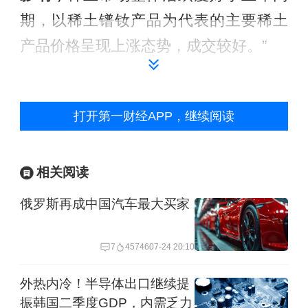
期，以稀土镨钕产品为代表的主要稀土
产品价格呈现上涨态势，成交较好。”
值得注意的是，4月4日，
商务部、海关
总署发布公告，对中重稀土相关物项实
打开第一财经APP，继续阅读
施出口管制。
此次出口管制中，除了主
要应用于军工领域的钐钴永磁材料以
相关阅读
外，主要针对含镝/铽的钕铁硼永磁材
俄罗斯再成中国汽车最大买家
料。
7
45746
07-24 20:10
对此，中国有色金属工业协会6日晚间公
开评论称，稀土相关物项具有军民两用
外热内冷！半导体出口继续提
振韩国二季度GDP，内需乏力
属性，中国政府此次充分借鉴国际做