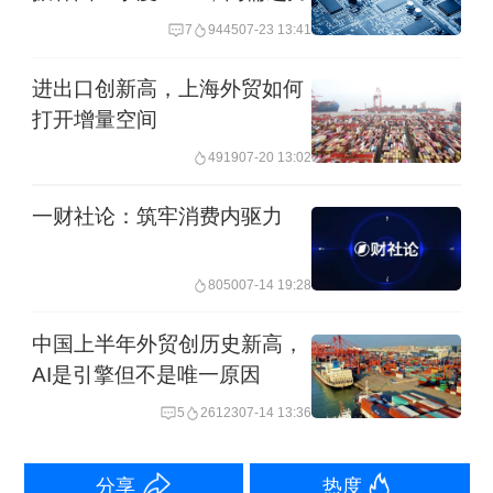
7
9445
07-23 13:41
法，对稀土有关物项实施出口管制，体
现出坚定维护世界和平和安全的决心。
进出口创新高，上海外贸如何
打开增量空间
“从企业过往实践来看，只要不从事损害
4919
07-20 13:02
中国国家主权、安全、发展利益的活
一财社论：筑牢消费内驱力
动，出口管制不会影响企业的正常经营
贸易等活动，更不会影响国际产业链供
8050
07-14 19:28
应链稳定和安全。”中国有色金属工业协
中国上半年外贸创历史新高，
会表示。
AI是引擎但不是唯一原因
5
26123
07-14 13:36
稀土作为对抗关税扰动的出口替代品
种，具有重要战略地位。据第一财经记
分享
热度