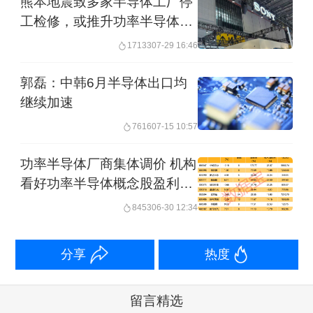
熊本地震致多家半导体工厂停
工检修，或推升功率半导体价
格预期
17133
07-29 16:46
郭磊：中韩6月半导体出口均
继续加速
7616
07-15 10:57
功率半导体厂商集体调价 机构
看好功率半导体概念股盈利增
长
8453
06-30 12:34
分享
热度
留言精选