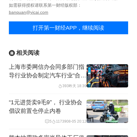
如需获得授权请联系第一财经版权部：
banquan@yicai.com
打开第一财经APP，继续阅读
相关阅读
上海市委网信办会同多部门指
导行业协会制定汽车行业“合规
公约”
393
昨天 18:39
“1元进货卖9毛9”， 行业协会
倡议前置仓停止内卷
5
11739
08-05 20:12