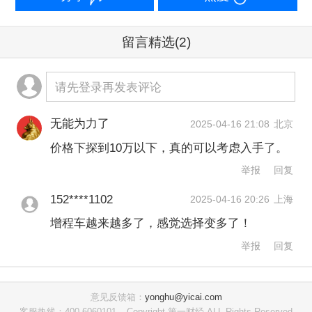
的特点涵盖了纯电车型的所有优点，包
括无里程焦虑，成本相对纯电同样车型
留言精选
(2)
会偏低，所以更适合于充电不方便的区
域，也更适合于长途自驾的用户，还有
请先登录再发表评论
北方极寒冷的地区。”张艳青认为。
无能为力了
2025-04-16 21:08
北京
价格下探到10万以下，真的可以考虑入手了。
不过，随着市场竞争加剧，行业正从规
举报
回复
模扩张转向技术深耕。上海交通大学汽
152****1102
2025-04-16 20:26
上海
车工程研究院院长许敏指出，当前“大增
增程车越来越多了，感觉选择变多了！
程+大电池”路线在A级车市场成本过高，
举报
回复
建议转向“小增程+大电池”以平衡性能与
价格。张艳青表示，未来增程器会在小
意见反馈箱：
yonghu@yicai.com
型化、高效率、高静谧、智慧管理等方
客服热线：400-6060101
Copyright 第一财经 ALL Rights Reserved