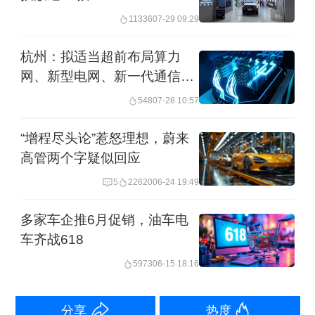
品来看，车型价格普遍较高，尤其是理
11336
07-29 09:29
想和问界推出的产品普遍在30万元以
杭州：拟适当超前布局算力
上，不过这一领域的价格正在下探。以
网、新型电网、新一代通信网
北京越野BJ40增程推出的2款车型为
等新型设施
548
07-28 10:57
例，官方指导价为17.98万-19.98万元，
“增程尽头论”惹怒理想，蔚来
焕新价为15.48万-17.48万元。北京汽车
高管两个字疑似回应
研究总院副院长张艳青表示，从市场
5
22620
06-24 19:49
看，售价20万元以上、车长4米8的中大
型车占据增程式汽车90%以上的份额，
多家车企推6月促销，油车电
车齐战618
但是随着增程技术的快速发展，价格在
5973
06-15 18:16
不断下探，目前已下探至10万-15万元区
间，很快会突破10万元的门槛。“增程车
分享
热度