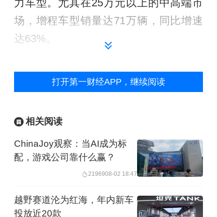
力车型。尤其在25万元以上的中高端市
场，增程车型销量达71万辆，同比增速
达63%。
重庆赛力斯凤凰智创科技有限公司副总
打开第一财经APP，继续阅读
裁段伟在2025年电动汽车百人会论坛上
分享的数据显示，2021年，汽车行业只
有4款产品采用增程式技术，到2024年，
相关阅读
仅当年上市的增程电动车就已经超过了
ChinaJoy观察：当AI成为标
50款。他认为，增程式技术路线已成为
配，游戏公司靠什么赢？
新能源主流技术路线之一。
21969
08-02 18:47
越野赛道沦为红海，年内新车
值得注意的是，从当前推出的增程式产
投放近20款