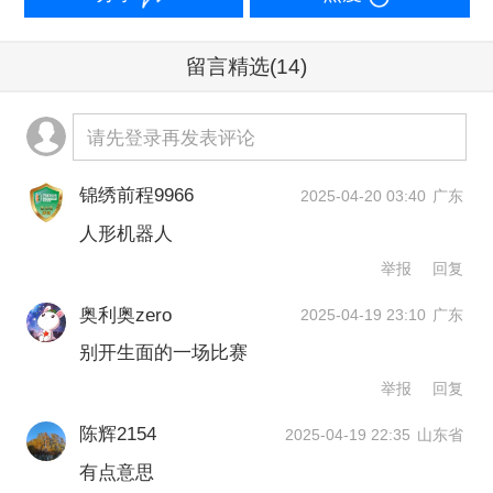
CASBOT SE就已经在实验室进行测
试，每天至少跑半小时到一小时。
留言精选
(14)
在CASBOT SE跑步时，在旁边陪跑的
请先登录再发表评论
工程师们一边防止机器人摔倒，一边记
录续航、耐久和稳定性等数据。在实际
锦绣前程9966
2025-04-20 03:40
广东
人形机器人
的比赛中，CASBOT SE也实现了较高
举报
回复
的稳定性，没有出现摔倒等意外情况。
奥利奥zero
灵宝CASBOT 联合创始人、COO张淼向
2025-04-19 23:10
广东
别开生面的一场比赛
第一财经记者透露，2025年，灵宝将实
举报
回复
现线下交付一百台左右。
陈辉2154
2025-04-19 22:35
山东省
有点意思