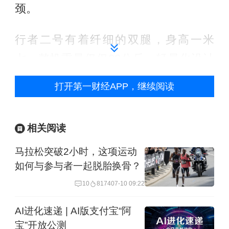
颈。
行者二号有着纤细的双腿，身高一米
七，整机重量仅仅28公斤，轻量化设计
优势十分明显。李清都介绍，肌腱仿生
打开第一财经APP，继续阅读
（绳）驱动机器人对增加负载、降低自
身重量效果显著。他向记者解释，传统
相关阅读
机器人多靠单个电机驱动关节，负载能
马拉松突破2小时，这项运动
力取决于关节峰值扭矩。卓益得机器人
如何与参与者一起脱胎换骨？
则采用绳驱动，让多个电机按功率需求
10
8174
07-10 09:22
动态分配给多个关节，节能且能降低峰
值功率。
AI进化速递 | AI版支付宝“阿
宝”开放公测