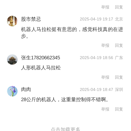
举报
回复
CASBOT SE向观众招手
股市禁忌
2025-04-19 19:17
北京
机器人马拉松挺有意思的，感觉科技真的在进
获得第一名的天工机器人团队则表示，
步。
本次参赛，主要是能更好地去验证人形
举报
回复
机器人的一些关键共性技术问题，并在
张生17820662345
2025-04-19 18:56
广东
过程中发现和解决这些问题。比如本体
人形机器人马拉松
和一体化关节的稳定性和耐热性，运动
举报
回复
控制算法的泛化性，能耗系统的高效率
肉肉
2025-04-19 18:47
深圳
等等。
28公斤的机器人，这重量控制得不错啊。
举报
回复
第一财经记者注意到，马拉松现场也有
宇树机器人的身影。宇树相关负责人回
点击加载更多