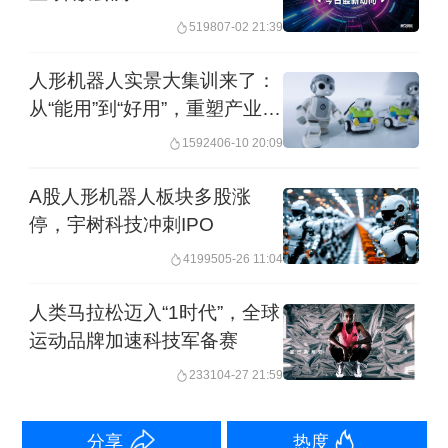
“我们目前可以实现 6 小时的动态续航，
5198
07-02 21:39
因此我们也是所有参赛队伍里面换电次
人形机器人实景大集训来了：
数最少的队伍。”李清都透露，目前，天
从“能用”到“好用”，重塑产业生
行者二号正在进行量产准备。
态
15924
06-10 20:09
灵宝CASBOT相关负责人告诉第一财经
A股人形机器人板块多股涨
停，宇树科技冲刺IPO
记者，本次比赛几乎所有赛队都是凌晨
41995
05-26 11:04
三点左右前往现场准备的。灵宝
CASBOT联合创始人兼运动智能研发中
人类马拉松迈入“1时代”，全球
运动品牌加速科技军备赛
心负责人杨国栋告诉第一财经记者，参
2331
04-27 21:59
加本次比赛的CASBOT SE的运动能力
有所升级，在得知比赛消息后，
分享
热度