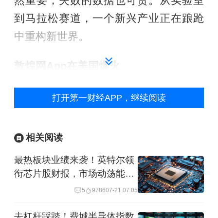
然重要，失败的数据也可贵。从实验室
到马拉松赛道，一个新兴产业正在踉跄
中重构新世界。
敦煌网App在美国爆火
4月15日，美区App Store显示，在购物
打开第一财经APP，继续阅读
类软件中，DHgate（敦煌网）、淘宝和
SHEIN成为排名前3的免费iPhone应用程
相关阅读
序。敦煌网4月12日开始热度飙升，4月
最热板块业绩来袭！英特尔领
13日直接跃升至第6名，4月14日成为第
衔芯片股财报，市场动荡能否
3名，4月15日成为第2名。不仅是敦煌
缓和？
5
9786
07-21 07:05
网，淘宝的热度也在4月13日开始上涨，
去杠杆踩踏！费城半导体指数