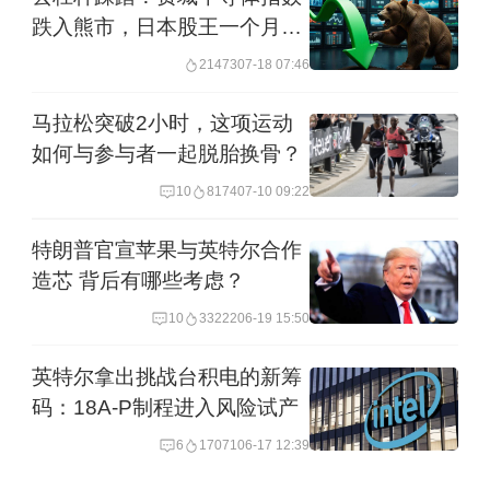
4月14日进入美区App store的免费
跌入熊市，日本股王一个月腰
iPhone应用软件前10。
斩
21473
07-18 07:46
点评： 在业内看来，所谓美国“对等关
马拉松突破2小时，这项运动
如何与参与者一起脱胎换骨？
税”既是挑战，也可以带来机遇。美国取
消小额免税政策是贸易保护主义的典型
10
8174
07-10 09:22
表现，短期内对中国跨境电商冲击显
特朗普官宣苹果与英特尔合作
著，但也将倒逼中国跨境电商行业向品
造芯 背后有哪些考虑？
牌化、合规化、本地化转型。
10
33222
06-19 15:50
英特尔拿出挑战台积电的新筹
美团京东发布即时零售新动向
码：18A-P制程进入风险试产
6
17071
06-17 12:39
4月15日，美团正式发布即时零售品