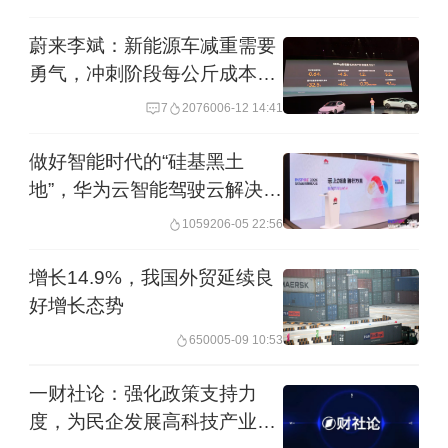
蔚来李斌：新能源车减重需要
勇气，冲刺阶段每公斤成本约
千元
7
20760
06-12 14:41
做好智能时代的“硅基黑土
地”，华为云智能驾驶云解决方
案正式发布
10592
06-05 22:56
增长14.9%，我国外贸延续良
好增长态势
6500
05-09 10:53
一财社论：强化政策支持力
度，为民企发展高科技产业拓