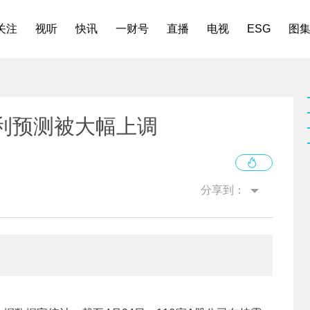
关注
视听
快讯
一财号
直播
电视
ESG
图
利预测被大幅上调
分享到：