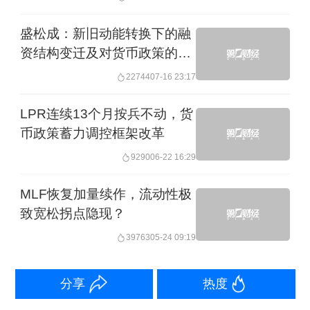
持续减免手续费、佣金等费用，国有银
行与股份制银行中间业务净收入占比仅
盛松成：新旧动能转换下的融
资结构变迁及对货币政策的思
在15%左右，而利差收入占比则超过
考
65%，净息差的持续下降对商业银行形
22744
07-16 23:17
成较大经营压力。商业银行主动调降
LPR连续13个月按兵不动，货
LPR的客观能力不足，需要适度宽松货
币政策蓄力调控框架改革
币政策给予一定的政策支持。
9290
06-22 16:29
MLF恢复加量续作，流动性极
二、当前存在较强的降准需求
致宽松拐点隐现？
39763
05-24 09:19
随着我国金融市场总体规模逐步扩大，
货币政策总量调节的传导链条将更加复
分享
热度
杂，存准率对市场总量的调节难度上