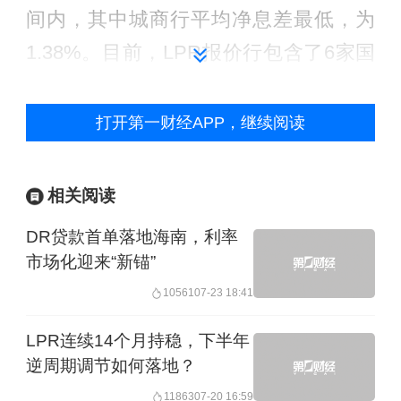
间内，其中城商行平均净息差最低，为
1.38%。目前，LPR报价行包含了6家国
有大型银行、5家全国性股份制银行、3
家城商行、2家农商行、2家民营银行、2
打开第一财经APP，继续阅读
家外资银行等共计20家。根据各家银行
2024年报数据来看，民营银行净息差最
相关阅读
高，南京银行、招商银行、邮储银行、
DR贷款首单落地海南，利率
兴业银行等净息差尚在1.8%以上；交通
市场化迎来“新锚”
银行的净息差最低，为1.27%。
10561
07-23 18:41
与境外市场不同，国内政策持续推动金
LPR连续14个月持稳，下半年
逆周期调节如何落地？
融机构主动向实体经济让利，商业银行
11863
07-20 16:59