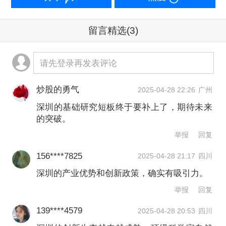
但深圳也并非没有自己的“筹码”，从科学
留言精选
(3)
家的角度来说，这座城市也值得他们选
请先登录再发表评论
择。
炒股的勇气
2025-04-28 22:26
广州
首先当然是深圳的产业和人才优势。根
深圳的基础研究短板终于要补上了，期待未来
据深圳市统计局数据，2024年，深圳战
的突破。
略性新兴产业产值突破1.5万亿元，占
举报
回复
GDP比重达42.34%。全市拥有国家高新
156****7825
2025-04-28 21:17
四川
技术企业超2.5万家，密度居全国城市第
深圳的产业优势和创新政策，确实有吸引力。
一。现有高层次人才2.62万人，技能人
举报
回复
才406万人，各类人才总量达700万。
139****4579
2025-04-28 20:53
四川