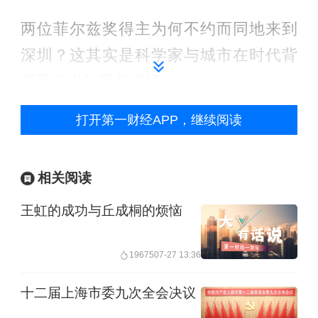
两位菲尔兹奖得主为何不约而同地来到
深圳？这其实是科学家与城市在时代背
景下作出的互相选择。
打开第一财经APP，继续阅读
从深圳的角度来说，这座城市渴望拥抱
顶尖科学家。
相关阅读
作为声名在外的科创之城，深圳在应用
王虹的成功与丘成桐的烦恼
研究和产业化方面成果丰硕，但基础研
究却相对薄弱。跟国外创新高地和国内
19675
07-27 13:36
北京、上海等城市相比，深圳的基础研
十二届上海市委九次全会决议
究投入占全社会研发投入比重较低，高