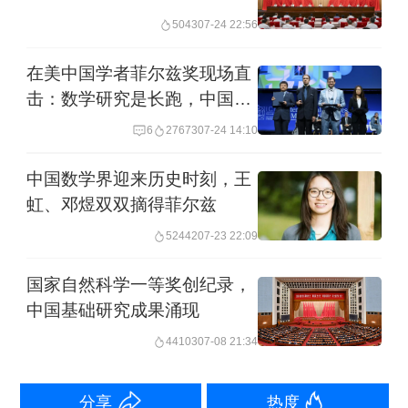
校和科研机构的数量和实力也相对不
5043
07-24 22:56
足，难以支撑起强大的基础研究体系。
在美中国学者菲尔兹奖现场直
这一短板，很大程度上制约“从0到1”的原
击：数学研究是长跑，中国数
始创新能力，从而难以占据价值含量更
学新生代力量正崛起
6
27673
07-24 14:10
高的产业链上游。随着国际科技竞争日
益激烈，深圳面临的挑战更大。
中国数学界迎来历史时刻，王
虹、邓煜双双摘得菲尔兹
深圳要打造具有全球影响力的产业科创
52442
07-23 22:09
中心，增强高质量发展的“硬实力”，就必
国家自然科学一等奖创纪录，
须狠抓基础研究，补长短板。而数学
中国基础研究成果涌现
是“科学之母”，是基础科学的核心和技术
44103
07-08 21:34
创新的底层驱动力，深圳当然需要延揽
数学家。
分享
热度