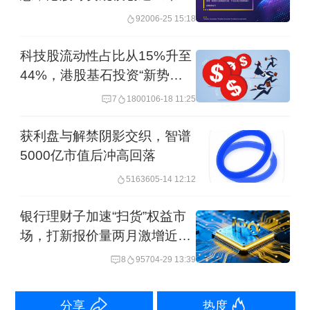
期新高
920
06-25 15:18
“当有大量外来资金流入香港，对港元的
科技股流动性占比从15%升至
需求大幅增加时，港元会面临升值压
44%，港股基石投资“新势
力。一旦港元汇率触及或极接近强方兑
力”崛起
7
18001
06-18 11:25
换保证水平，香港金管局就会买美元、
获利盘与解禁阴影交织，智谱
沽港元，将港汇稳定在不低于7.75的水
5000亿市值后冲高回落
平。”广发证券银行业首席分析师倪军在
51636
05-14 12:12
报告中解释称。
银行理财子加速“扫货”权益市
记者注意到，近期港股市场正在持续反
场，打新报价量两月激增近九
成
弹。恒生指数从4月9日的低点19260.21
8
957
04-29 13:39
点上升至今日高点23197.57点，区间累
分享
热度