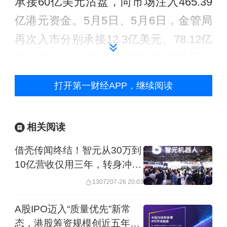
承接60亿美元沽盘，向市场注入465.39
亿港元资金。5月5日、5月6日，金管局
再次入市分别承接12.3亿美元、78.12亿
美元沽盘，向市场注资95.32亿港元、
605.43亿港元。这也意味着，在四天
打开第一财经APP，继续阅读
内，香港金管局承接约150亿美元的沽
盘，注资金额已高达1166.14亿港元。截
相关阅读
至5月7日，香港银行体系总结余增至
借壳传闻终结！智元从30万到
1613.84亿港元。
10亿营收仅用三年，转身冲刺
港股
13072
07-26 20:03
A股IPO迈入“质量优先”新常
态，港股筹资规模创近五年同