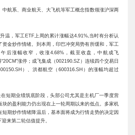
船系、中航系、商业航天、大飞机等军工概念指数领涨沪深两
温，军工ETF上周的累计涨幅达4.91%,当时有分析认
了资金炒作情绪。到本周，印巴冲突局势有所缓和，军工
午后涨幅收窄，收涨4.68%，截至收盘，中航成飞
录得“20CM”涨停；成飞集成（002190.SZ）连续四个交易日
0150.SH）、洪都航空（600316.SH）的涨幅均超过
板块处在短期业绩筑底阶段，头部公司尤其是主机厂一季度营
板块的盈利能力仍出现在上一轮周期以来的低点。多家机
在短期炒作情绪降温后，基本面将成为行情走势的决定因
下迎来第二轮估值提升。