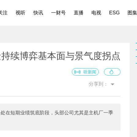
关注
视听
快讯
一财号
直播
电视
ESG
图
金持续博弈基本面与景气度拐点
听新闻
分享到：
板块处在短期业绩筑底阶段，头部公司尤其是主机厂一季