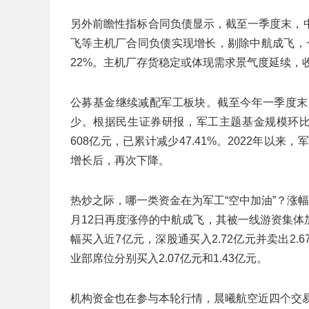
另外前瞻性指标合同负债显示，截至一季度末，中航
飞等主机厂合同负债实现增长，剔除中航成飞，一
22%。主机厂存货稳定或体现需求景气度延续，
公募基金继续减配军工板块。截至今年一季度末
少。根据民生证券研报，军工主题基金规模环比减少
608亿元，已累计减少47.41%。2022年以
增长后，再次下降。
热炒之际，哪一类资金在为军工“空中加油”？涨
月12日再度涨停的中航成飞，其被一线游资集
幅买入近7亿元，深股通买入2.72亿元并卖出2
业部席位分别买入2.07亿元和1.43亿元。
机构资金也在参与本轮行情，晨曦航空近四个交易