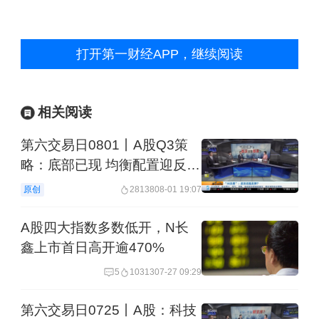
打开第一财经APP，继续阅读
相关阅读
第六交易日0801丨A股Q3策
略：底部已现 均衡配置迎反
弹！
原创
28138
08-01 19:07
A股四大指数多数低开，N长
鑫上市首日高开逾470%
5
10313
07-27 09:29
第六交易日0725丨A股：科技