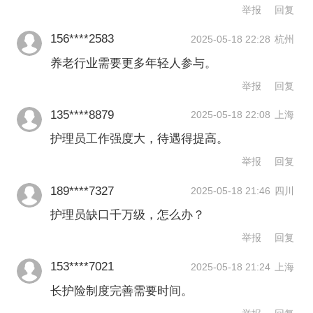
举报
回复
徐州社康老年服务中心长护险事业部部
156****2583
2025-05-18 22:28
杭州
门经理陈琛对第一财经表示，徐州地区
养老行业需要更多年轻人参与。
长期护理员的年龄在50岁左右，工作环
举报
回复
境不佳以及薪酬待遇不高是年轻人不愿
135****8879
2025-05-18 22:08
上海
来也留不住的两个主要因素。
护理员工作强度大，待遇得提高。
举报
回复
江苏省南通市海安邻鹿医疗科技有限公
189****7327
2025-05-18 21:46
四川
司总经理陈冬表示，招人难、用人难是
护理员缺口千万级，怎么办？
长护服务企业的一大痛点，全公司只有
举报
回复
30%左右的基层服务员是在50岁以下，
153****7021
2025-05-18 21:24
上海
约50%集中在50~55周岁，还有近20%
长护险制度完善需要时间。
在55岁以上。