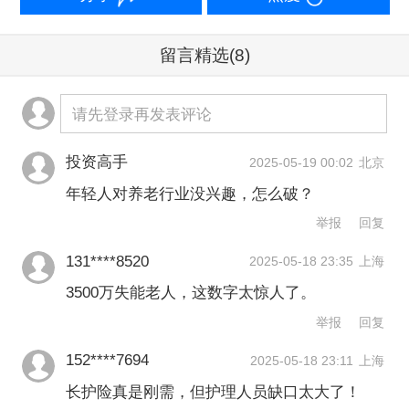
将达到1092万~1400万。
留言精选
(8)
一位业内人士表示，长护险全面推开之
后，护理人员的缺口预计会达千万级，
请先登录再发表评论
而且随着老龄化程度的不断加深，高龄
投资高手
2025-05-19 00:02
北京
老人的失能风险越来越高，对护理人员
年轻人对养老行业没兴趣，怎么破？
会形成一个滚动式的需求。
举报
回复
然而，现实中护理人员的从业情况却不
131****8520
2025-05-18 23:35
上海
乐观，同样存在着“三高三低”的普遍特
3500万失能老人，这数字太惊人了。
举报
回复
征，即学历水平低、薪酬待遇低、职业
认同低；平均年龄高、工作强度高、流
152****7694
2025-05-18 23:11
上海
长护险真是刚需，但护理人员缺口太大了！
动性高。