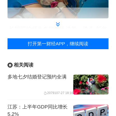
长期照护师为失能老人洗脸、洗头 新华
社图
打开第一财经APP，继续阅读
照护“高需求”遭遇人才“低供给”
相关阅读
第五次中国城乡老年人生活状况抽样调
多地七夕结婚登记预约全满
查显示，目前我国失能老年人约3500
万，占全体老年人的11.6%，老年人患
20791
07-27 18:16
病率是总人口平均水平的4倍，带病生存
江苏：上半年GDP同比增长
时间8年多。
5.2%