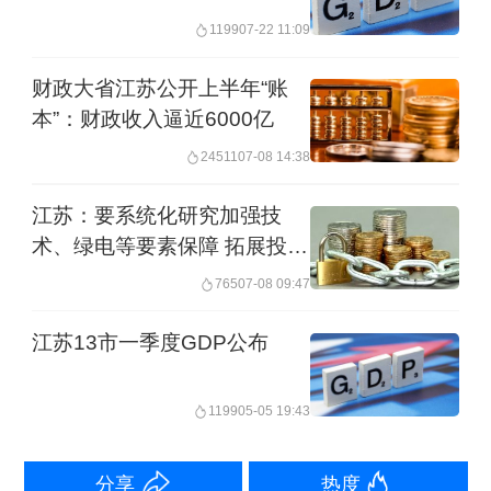
1199
07-22 11:09
虽然在不同的调查中，我国失能老年人
的总体数量有差异，但公认的数量在
财政大省江苏公开上半年“账
3500万~4500万之间。庞大的失能老人
本”：财政收入逼近6000亿
群体的背后是护理需求和服务人才缺
24511
07-08 14:38
口。按照一个护理员照顾3位失能老人测
江苏：要系统化研究加强技
算，我国需要的长护人员在千万左右。
术、绿电等要素保障 拓展投融
资渠道
765
07-08 09:47
中国人民大学人口与健康学院院长杜鹏
江苏13市一季度GDP公布
的研究显示，若将全部失能老年人视为
社会化养老服务的失能对象，劳动力需
1199
05-05 19:43
求缺口约为360.79万~579.91万，到21世
纪中叶，我国养老服务的劳动力需求还
分享
热度