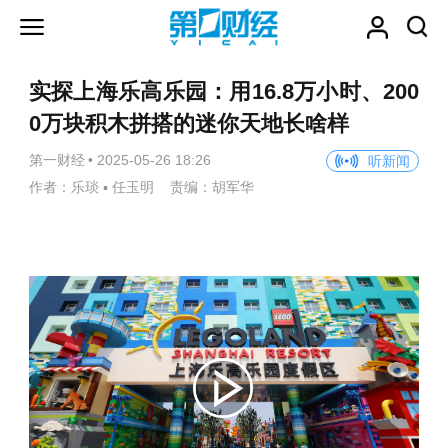
实探上海乐高乐园：用16.8万小时、200
0万块积木拼搭的迷你天地长啥样
第一财经
•
2025-05-26 18:26
听新闻
作者：乐琰 ▪ 任玉明 责编：胡军华