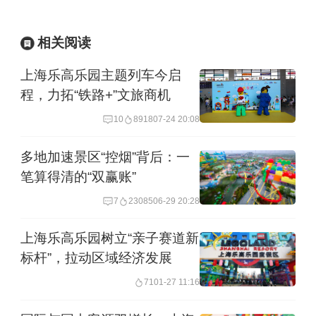
影特效与大型装置道具，以木偶剧的方
式来演绎。
相关阅读
上海乐高乐园主题列车今启
程，力拓“铁路+”文旅商机
10
8918
07-24 20:08
多地加速景区“控烟”背后：一
笔算得清的“双赢账”
7
23085
06-29 20:28
上海乐高乐园树立“亲子赛道新
标杆”，拉动区域经济发展
毗邻剧场的则是饥饿大嘴龙厨餐厅，以
71
01-27 11:16
大嘴龙作为IP形象的餐厅内都是乐高积