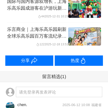
国际与国内客源双增长，上海
木与小人仔装饰，该餐厅以西式快餐为
乐高乐园成游客在沪游玩新选
主。
择
44
2025-12-31 10:23
乐言商业｜上海乐高乐园刷新
全球乐高乐园百万客流纪录，
文化融合成就行业标杆
122
2025-12-18 13:51
分享
热度
留言精选
(1)
请先登录再发表评论
作为全球乐高乐园中最具标志性的经典
chen.
2025-06-12 10:08
福建省
项目，迷你天地在上海乐高乐园度假区