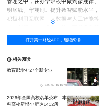
管理之中，在办学治校中做到循规律、
明底线、守规则。提升数智赋能水平，
积极利用互联网、大数据与人工智能等
技术创新方式，提升效能，不断提升基
础教育规范化、精准化、智能化管理水
打开第一财经APP，继续阅读
平。
《通知》提出了16条负面清单，重点内
相关阅读
容包括：严禁出现反党反社会主义、分
教育部增补27个新专业
裂国家、歪曲历史、美化侵略等错误言
行，或通过网络媒介、试卷试题等传播
17350
07-16 16:50
错误观点；严禁违反规定频繁组织考
2026年全国高校名单公布，本
试，加重学生学业负担；严禁违规安排
科高校新增47所达1412所