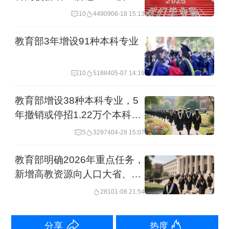
学生作息，挤占学生课间休息；严禁提
10
44909
06-18 15:13
前开学、延迟放假，或利用假期组织补
教育部3年增设91种本科专业
课；严禁学校制定有违常理认知、违背
公序良俗的校规校纪条款。清单还对不
10
51884
05-07 14:19
履行校园食品安全管理责任、违规征订
教育部增设38种本科专业，5
教辅、利用购买校服牟利等提出了禁止
年撤销或停招1.22万个本科专
性要求。
业点
5
32974
04-28 15:07
《通知》要求，各地要进一步明确责任
教育部明确2026年重点任务，
新增高教资源向人口大省、中
分工，健全联动机制，加强社会监督，
西部倾斜
281
01-08 21:54
确保规范管理提升年行动落地落实。
分享
热度
教育部办公厅关于开展基础教育规范管