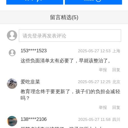
理提升年行动的通知
留言精选
(5)
教基厅函〔2025〕14号
请先登录再发表评论
各省、自治区、直辖市教育厅（教
153****1523
2025-05-27 12:53
上海
委），各计划单列市教育局，新疆生产
这些负面清单太有必要了，早就该整治了。
建设兵团教育局：
举报
回复
爱吃韭菜
2025-05-27 12:25
北京
为深入贯彻全国教育大会精神，落实
教育理念终于要更新了，孩子们的负担会减轻
《教育强国建设规划纲要（2024—2035
吗？
年）》和三年行动计划部署要求，巩固
举报
回复
基础教育规范管理年工作成效，推进基
138****2106
2025-05-27 11:58
四川
础教育治理体系和治理能力现代化，落