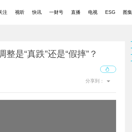
关注
视听
快讯
一财号
直播
电视
ESG
图
调整是“真跌”还是“假摔”？
分享到：