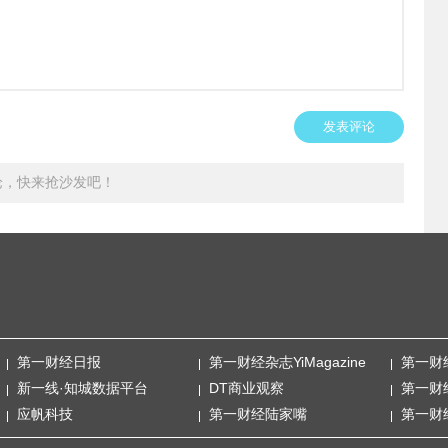
发表评论
论，快来抢沙发吧！
第一财经日报
第一财经杂志YiMagazine
第一财
新一线·知城数据平台
DT商业观察
第一财
应帆科技
第一财经陆家嘴
第一财