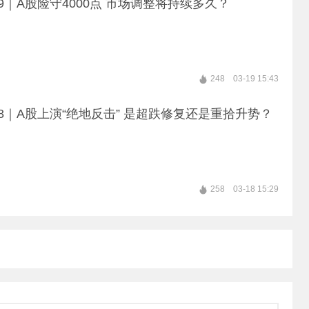
9｜A股险守4000点 市场调整将持续多久？
248
03-19 15:43
18｜A股上演“绝地反击” 是超跌修复还是重拾升势？
258
03-18 15:29