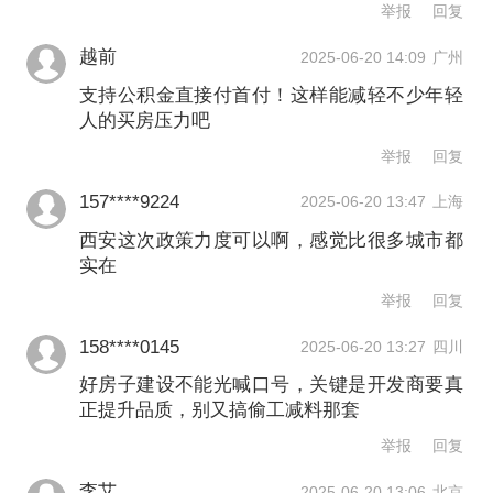
举报
回复
本次新政再次强调“好房子”建设，有助于
越前
2025-06-20 14:09
广州
进一步满足市场多样化需求，推动高品
支持公积金直接付首付！这样能减轻不少年轻
人的买房压力吧
质住宅建设。
举报
回复
在楼市需求端，《措施》同样多管齐
157****9224
2025-06-20 13:47
上海
下，要实施好个人住房贷款最低首付款
西安这次政策力度可以啊，感觉比很多城市都
实在
比例政策，完善个人住房贷款利率定价
举报
回复
机制。加大住房公积金支持，可申请提
158****0145
2025-06-20 13:27
四川
取公积金直接支付购房首付款；陕西省
好房子建设不能光喊口号，关键是开发商要真
内的购房者到西安购房，均可办理公积
正提升品质，别又搞偷工减料那套
金贷款。
举报
回复
李艾
2025-06-20 13:06
北京