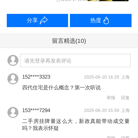
本未过多出手。
分享
热度
中指研究院西安公司总经理石蕊表示，
一个月内缴纳土地出让价款50%、非重
留言精选
(10)
点监管资金拨付1个工作日内完成、允许
请先登录再发表评论
保函置换不超过项目竣工交付所需资金
额度30%的监管资金等“一揽子”政策，可
152****3323
2025-06-20 16:20
上海
助力房企项目建设提速，提高资金使用
四代住宅是什么概念？第一次听说
效率。
举报
回复
153****7294
2025-06-20 15:59
上海
除了土地供应端，《措施》在住房建设
二手房挂牌量这么大，新政真能带动成交量
端提出，推进“好房子”建设。鼓励企业结
吗？我表示怀疑
合市场需求自主下调容积率，适度扩大