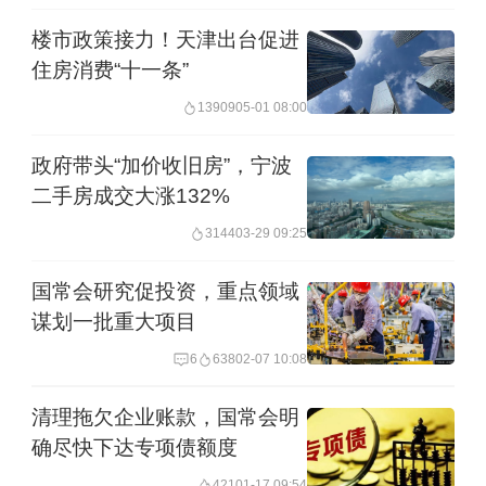
地出让金分期缴纳。建设单位在签订土
楼市政策接力！天津出台促进
地出让合同后一个月内缴纳土地出让价
住房消费“十一条”
款50%的项目，剩余价款在一年内缴
13909
05-01 08:00
清。可先行办理国有建设用地使用权预
政府带头“加价收旧房”，宁波
登记、规划、建设等相关手续，支持“拿
二手房成交大涨132%
地即开工”。
3144
03-29 09:25
今年以来，西安优质土地持续供应，让
国常会研究促投资，重点领域
部分房企出手拿地。据中指研究院监
谋划一批重大项目
测，仅绿城中国近一个月内便连续拿下
6
638
02-07 10:08
四个地块，土地出让金达40亿元；四川
清理拖欠企业账款，国常会明
邦泰集团半年内拿地五宗，成交土地出
确尽快下达专项债额度
让金46.48亿元。不过，也有房企碍于成
421
01-17 09:54