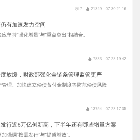
7
21349
07-30 21:16
策仍有加速发力空间
应坚持“强化增量”与“重点突出”相结合。
7833
07-28 19:42
进度放缓，财政部强化全链条管理监管更严
产管理、加快建立偿债备付金制度等防范偿债风险
13754
07-23 17:35
债发行近6万亿创新高，下半年还有哪些增量方案
加强调“按需发行”与“提质增效”。