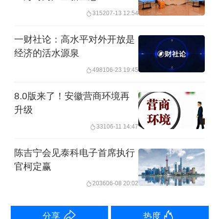
上海的国际化程度吸引了这些国际品
3152
07-13 12:54
牌，尤其是消费者对于新业态和新模式
一财社论：高水平对外开放是
的接受度极高。新消费时代下，消费者
经济的活水源泉
需求变得多样化和个性化，尤其是Z世代
4981
06-23 19:45
和千禧一代的消费者，越来越消费者注
8.0版来了！安徽营商环境再
重品牌所代表的文化和情感价值，而非
升级
单纯的产品功能，这一趋势非常符合国
331
06-11 14:47
际品牌对于文化内涵以及品牌价值的传
陈吉宁会见泰科电子首席执行
递。上海整体的消费能力和人们对于国
官柯定赢
际品牌的认知度都非常高，消费者对文
2036
06-08 20:02
化与品牌价值的认可与传播度也相当
高，这是吸引这些国际品牌愿意进入上
分享
热度