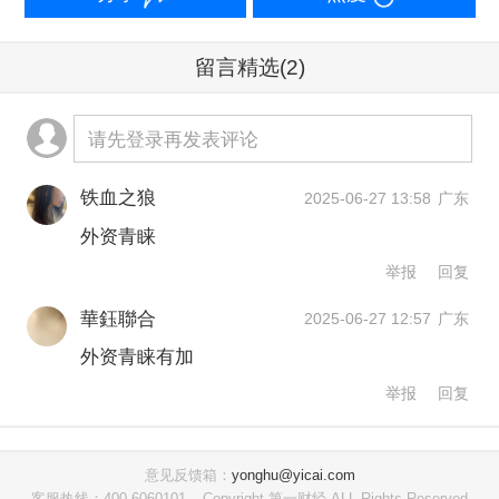
海市场的基础。
留言精选
(2)
有了意愿，还需要有硬件方面的承接，
比如交通是否便利、食宿条件等，尤其
请先登录再发表评论
是一些主题乐园类的文旅项目，更需要
铁血之狼
2025-06-27 13:58
广东
有便利交通与配套餐饮住宿等去承接游
外资青睐
客。而上海的国内和国际航班、铁路、
举报
回复
公路甚至邮轮等交通设施、线路都非常
華鈺聯合
2025-06-27 12:57
广东
完善，可以迎来世界各地的客人，这就
外资青睐有加
是承接能力。根据上海市文旅局官方数
举报
回复
据，2024年，上海接待入境游客突破
670万人次，同比激增84%，入境外国游
意见反馈箱：
yonghu@yicai.com
客数量持续领跑全国；国际旅游收入达
客服热线：400-6060101
Copyright 第一财经 ALL Rights Reserved