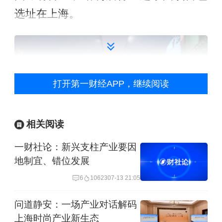
选址在上海。
打开第一财经APP，继续阅读
相关阅读
一财社论：新兴支柱产业要因
地制宜、错位发展
为何这些国际品牌都愿意将首发经济项
6
10623
07-13 21:05
目落地在上海？
问道静安：一场产业对话解码
在采访和观察中，笔者了解到，首先是
上海时尚产业新生态