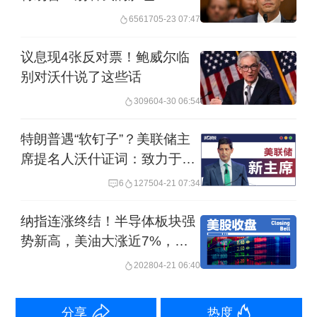
它会增加赤字支出。美国无党派机构国
65617
05-23 07:47
会预算办公室（CBO）发布的一项更全
议息现4张反对票！鲍威尔临
面的分析显示，尽管特朗普总统力推的
别对沃什说了这些话
全面减税和支出法案将提振经济产出，
3096
04-30 06:54
但仍将导致未来10年联邦赤字增加2.8万
特朗普遇“软钉子”？美联储主
亿美元。
席提名人沃什证词：致力于货
币政策独立性
6
1275
04-21 07:34
“随着时间的推移，通过该法案有利于增
长、有利于商业和有利于支出，我也这
纳指连涨终结！半导体板块强
势新高，美油大涨近7%，特
么认为。从长远来看，这对市场应该是
朗普威胁采取军事行动
2028
04-21 06:40
有利的。但在短期内，当该法案通过
时……国会将投票提高债务上限。”司凯
分享
热度