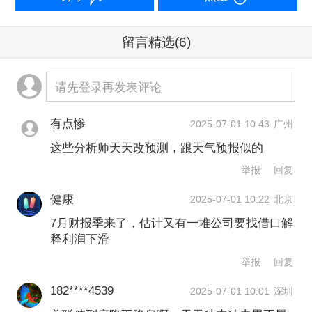
丽补充道，“一旦债务上限被取消，这意
味着财政部将重新填充财政部普通账
留言精选
(6)
户，这实际上将造成流动性压力，可能
引发市场短期波动。”
请先登录再发表评论
特朗普贸易政策
有点惨
2025-07-01 10:43
广州
这些分析师天天改预测，跟天气预报似的
上周五，特朗普在社交媒体宣布暂停与
举报
回复
加拿大贸易谈判，造成美股短线大幅跳
健康
2025-07-01 10:22
北京
水。
7月财报季来了，估计又有一堆公司要找借口解
释利润下滑
这说明了市场依然对贸易谈判消息相当
举报
回复
敏感。 一些市场人士不禁怀疑，近期股
182****4539
2025-07-01 10:01
深圳