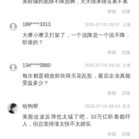
市的显著反弹是否会让特朗普再次在贸
美联储到底降不降息啊，天天猜来猜去累不累
易上采取更激进的策略。如果事实确实
举报
回复
如此，那么这可能再次引发资本市场动
189****3313
2025-07-01 09:37
上海
荡。
大摩小摩又打架了，一个说降息一个说不降，
听谁的？
7月9日，为期90天的关税暂停期即将到
举报
回复
期。据央视新闻报道，美国总统特朗普
134****5860
2025-07-01 09:16
上海
称，他无意将针对多数国家和地区的90
每次都是税改前吹得天花乱坠，最后企业真能
受益多少？
天关税暂停期延长至7月9日之后。外界
举报
回复
将持续关注关税可能对美国整体经济、
哈狗帮
2025-07-01 08:54
北京
通货膨胀及公司产生的影响。富国银行
美股这波反弹也太猛了吧，10万亿听着都吓
认为，至少4月2日的部分对等关税可能
人，但总觉得涨太快不太踏实
会适用，这应该会以价格上涨、企业利
举报
回复