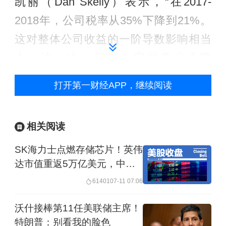
凯丽（Dan Skelly）表示，“在2017-
2018年，公司税率从35%下降到21%。
这对整体公司收益的一阶导数影响相当
大。这一次，我认为它的意义会降
低。”他认为，如果国会不通过新税收法
打开第一财经APP，继续阅读
案，那么在旧法案到期时，这将相当于
公司税的上调，股市可能会对公司收益
相关阅读
的影响反应不佳。但即使该法案获得通
SK海力士点燃存储芯片！英伟
过，其影响也可能不如2017年的税收法
达市值重返5万亿美元，中概
案那么显著。
股冲高回落
61401
07-11 07:06
除此之外，新税收法案的某些内容可能
沃什接棒第11任美联储主席！
会在短期内对市场产生负面影响，因为
特朗普：别看我的脸色