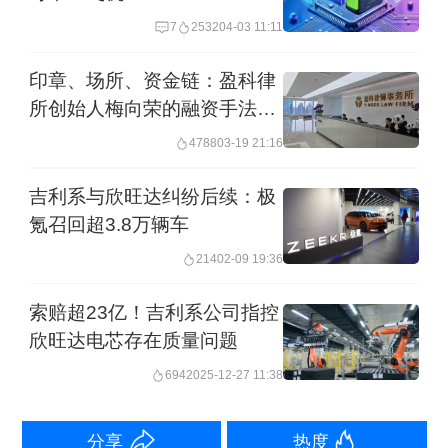
7
2532
04-03 11:11
印章、场所、资金链：盈科律
所创始人梅向荣的融资手法在
这些细节中
4788
03-19 21:16
吉利系与欣旺达纠纷后续：极
氪召回超3.8万辆车
214
02-09 19:36
索赔超23亿！吉利系公司指控
罗马仕表示，生活费将按时发放，直至
欣旺达电芯存在质量问题
公司复工、复产或依法与员工解除/终止
694
2025-12-27 11:38
劳动关系之日止。此外，员工停工停产
期间，公司将依照当地最低工资标准缴
分享
热度