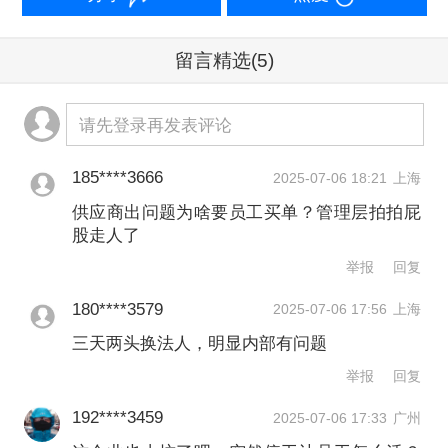
纳社保公积金。
留言精选
(5)
根据《广东省人民政府关于调整我省最
请先登录再发表评论
低工资标准的通知》，从2025年3月1日
起，深圳最低工资标准调整为2520元/
185****3666
2025-07-06 18:21
上海
月，80%也就是2016元，再扣去最低标
供应商出问题为啥要员工买单？管理层拍拍屁
股走人了
准的社保公积金，员工能拿到的约在
举报
回复
1000余元。
180****3579
2025-07-06 17:56
上海
第一财经记者就此咨询了上海大邦律师
三天两头换法人，明显内部有问题
事务所高级合伙人游云庭，他认为，根
举报
回复
据地方行政法规，现在这种情况下，企
192****3459
2025-07-06 17:33
广州